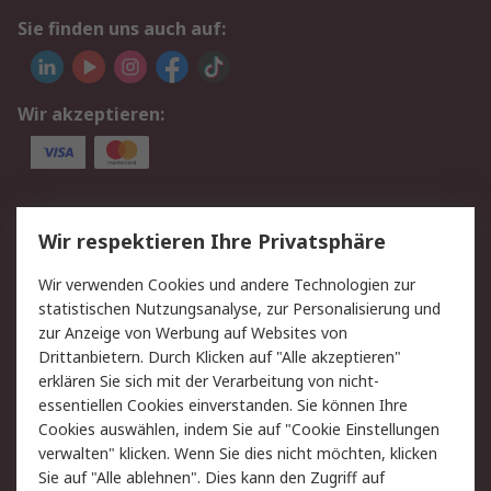
Sie finden uns auch auf:
Wir akzeptieren:
Service
Wir respektieren Ihre Privatsphäre
Value Added Services
Lieferlösungen
Wir verwenden Cookies und andere Technologien zur
Rücksendungen
Kontakt
statistischen Nutzungsanalyse, zur Personalisierung und
Hilfe
Privatkunden
zur Anzeige von Werbung auf Websites von
Drittanbietern. Durch Klicken auf "Alle akzeptieren"
Rechtliches
erklären Sie sich mit der Verarbeitung von nicht-
essentiellen Cookies einverstanden. Sie können Ihre
AGB
Datenschutz
Cookies auswählen, indem Sie auf "Cookie Einstellungen
Cookie-Richtlinie
Zahlungsbedingungen
verwalten" klicken. Wenn Sie dies nicht möchten, klicken
Copyright/Impressum
Entsorgung
Sie auf "Alle ablehnen". Dies kann den Zugriff auf