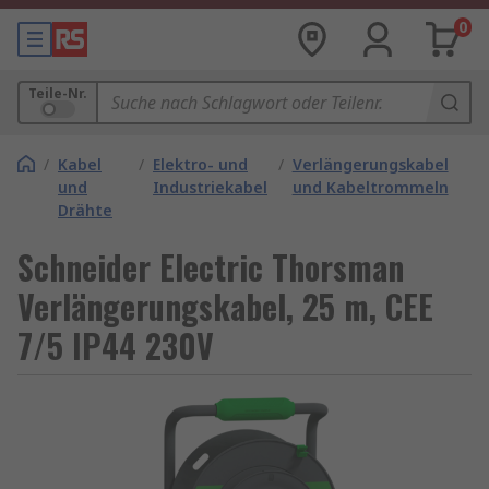
0
Teile-Nr.
/
Kabel
/
Elektro- und
/
Verlängerungskabel
und
Industriekabel
und Kabeltrommeln
Drähte
Schneider Electric Thorsman
Verlängerungskabel, 25 m, CEE
7/5 IP44 230V