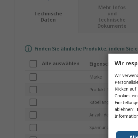
Mehr Infos
Technische
und
Daten
technische
Dokumente
Finden Sie ähnliche Produkte, indem Sie 
Wir resp
Alle auswählen
Eigenschaft
Wir verwend
Marke
Personalisi
Klicken auf 
Produkt Typ
Cookies ein
Kabellänge
Einstellung
ablehnen". 
Anzahl der Buchsen
Information
Spannung
All