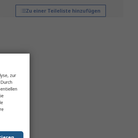
Zu einer Teileliste hinzufügen
yse, zur
 Durch
entiellen
ie
le
re
tieren