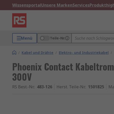
Wissensportal
Unsere Marken
Services
Produkthigh
Menü
Teile-Nr.
/
Kabel und Drähte
/
Elektro- und Industriekabel
/
Phoenix Contact Kabeltrom
300V
RS Best.-Nr.
:
483-126
Herst. Teile-Nr.
:
1501825
Ma