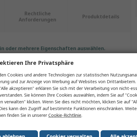
Rechtliche
Produktdetails
Anforderungen
ein oder mehrere Eigenschaften auswählen.
ektieren Ihre Privatsphäre
Wert
en Cookies und andere Technologien zur statistischen Nutzungsanal
Phoenix Contact
erung und zur Anzeige von Werbung auf Websites von Drittanbietern.
"Alle akzeptieren" erklären Sie sich mit der Verarbeitung von nicht-ess
Kabeltrommel
verstanden. Sie können Ihre Cookies auswählen, indem Sie auf "Cook
100m
en verwalten" klicken. Wenn Sie dies nicht möchten, klicken Sie auf "Al
Dies kann den Zugriff auf bestimmte Funktionen einschränken. Weite
3
en finden Sie in unserer
Cookie-Richtlinie
.
300V
e ablehnen
Cookies verwalten
Alle akzep