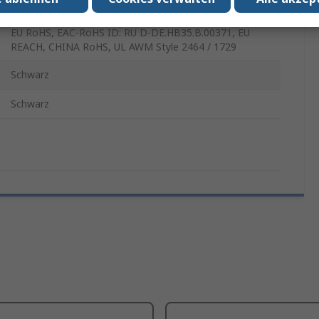
Polyvinylchlorid
EU RoHS, EAC-RoHS ID: RU D-DE.HB35.B.00371, EU
REACH, CHINA RoHS, UL AWM Style 2464 / 1729
Schwarz
Schwarz