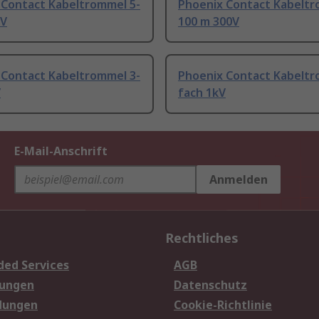
 Contact Kabeltrommel 5-
Phoenix Contact Kabeltr
0V
100 m 300V
 Contact Kabeltrommel 3-
Phoenix Contact Kabeltr
V
fach 1kV
E-Mail-Anschrift
Anmelden
Rechtliches
ded Services
AGB
sungen
Datenschutz
dungen
Cookie-Richtlinie