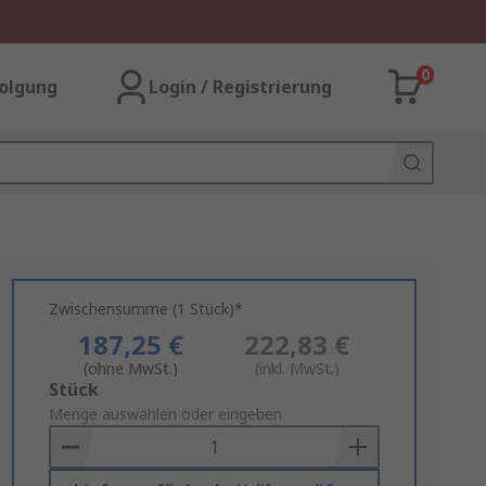
0
olgung
Login / Registrierung
Zwischensumme (1 Stück)*
187,25 €
222,83 €
(ohne MwSt.)
(inkl. MwSt.)
Add
Stück
to
Menge auswählen oder eingeben
Basket