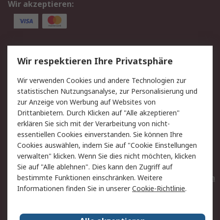
Wir akzeptieren:
Service
Wir respektieren Ihre Privatsphäre
Value Added Services
Lieferlösungen
Wir verwenden Cookies und andere Technologien zur
Rücksendungen
Kontakt
statistischen Nutzungsanalyse, zur Personalisierung und
Hilfe
Privatkunden
zur Anzeige von Werbung auf Websites von
Drittanbietern. Durch Klicken auf "Alle akzeptieren"
Rechtliches
erklären Sie sich mit der Verarbeitung von nicht-
essentiellen Cookies einverstanden. Sie können Ihre
AGB
Datenschutz
Cookies auswählen, indem Sie auf "Cookie Einstellungen
Cookie-Richtlinie
Zahlungsbedingungen
verwalten" klicken. Wenn Sie dies nicht möchten, klicken
Copyright/Impressum
Entsorgung
Sie auf "Alle ablehnen". Dies kann den Zugriff auf
Elektrogeräte/Batterien
bestimmte Funktionen einschränken. Weitere
Informationen finden Sie in unserer
Cookie-Richtlinie
.
Über RS