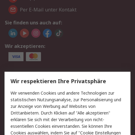
Per E-Mail unter Kontakt
Sie finden uns auch auf:
Wir akzeptieren:
Service
Wir respektieren Ihre Privatsphäre
Value Added Services
Lieferlösungen
Wir verwenden Cookies und andere Technologien zur
Rücksendungen
Kontakt
statistischen Nutzungsanalyse, zur Personalisierung und
Hilfe
Privatkunden
zur Anzeige von Werbung auf Websites von
Drittanbietern. Durch Klicken auf "Alle akzeptieren"
Rechtliches
erklären Sie sich mit der Verarbeitung von nicht-
essentiellen Cookies einverstanden. Sie können Ihre
AGB
Datenschutz
Cookies auswählen, indem Sie auf "Cookie Einstellungen