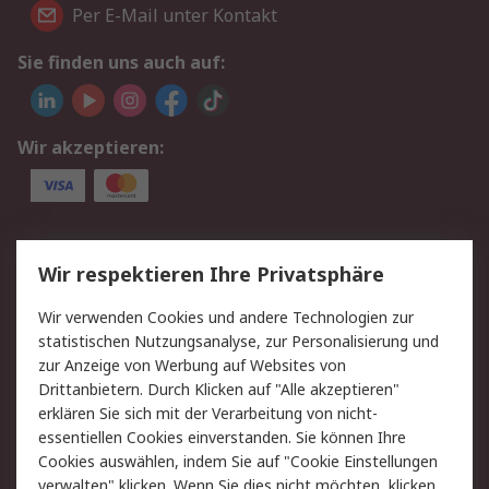
Per E-Mail unter Kontakt
Sie finden uns auch auf:
Wir akzeptieren:
Service
Wir respektieren Ihre Privatsphäre
Value Added Services
Lieferlösungen
Wir verwenden Cookies und andere Technologien zur
Rücksendungen
Kontakt
statistischen Nutzungsanalyse, zur Personalisierung und
Hilfe
Privatkunden
zur Anzeige von Werbung auf Websites von
Drittanbietern. Durch Klicken auf "Alle akzeptieren"
Rechtliches
erklären Sie sich mit der Verarbeitung von nicht-
essentiellen Cookies einverstanden. Sie können Ihre
AGB
Datenschutz
Cookies auswählen, indem Sie auf "Cookie Einstellungen
Cookie-Richtlinie
Zahlungsbedingungen
verwalten" klicken. Wenn Sie dies nicht möchten, klicken