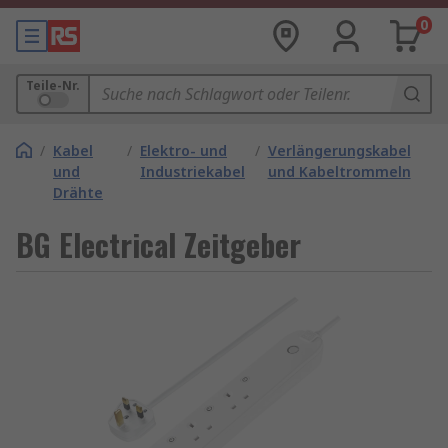
0
Teile-Nr.
/
Kabel
/
Elektro- und
/
Verlängerungskabel
und
Industriekabel
und Kabeltrommeln
Drähte
BG Electrical Zeitgeber