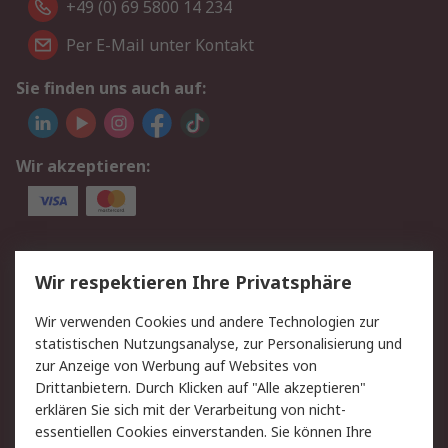
+49 (0) 69 5800 14 234
Per E-Mail unter Kontakt
Sie finden uns auch auf:
Wir akzeptieren:
Service
Wir respektieren Ihre Privatsphäre
Value Added Services
Lieferlösungen
Wir verwenden Cookies und andere Technologien zur
Rücksendungen
Kontakt
statistischen Nutzungsanalyse, zur Personalisierung und
Hilfe
Privatkunden
zur Anzeige von Werbung auf Websites von
Drittanbietern. Durch Klicken auf "Alle akzeptieren"
Rechtliches
erklären Sie sich mit der Verarbeitung von nicht-
essentiellen Cookies einverstanden. Sie können Ihre
AGB
Datenschutz