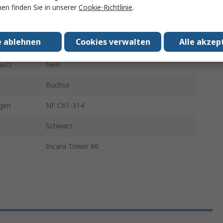
2P + E, RJ45, USB Typ A, USB Typ C
en finden Sie in unserer
Cookie-Richtlinie
.
IP20
e ablehnen
Cookies verwalten
Alle akzep
250V
hutz
Nein
Buchse
gen
NF C61-314
Schwarz
Incara Tower 60