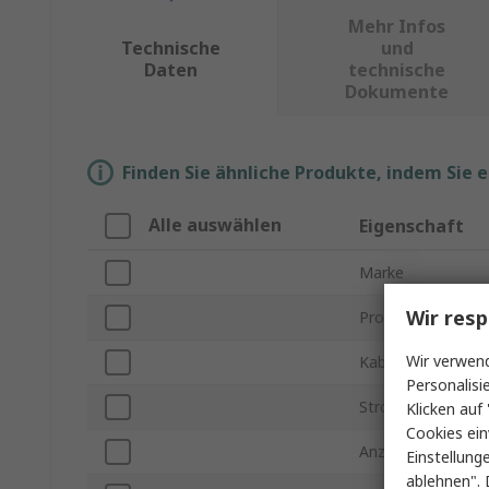
Mehr Infos
Technische
und
Daten
technische
Dokumente
Finden Sie ähnliche Produkte, indem Sie 
Alle auswählen
Eigenschaft
Marke
Wir resp
Produkt Typ
Wir verwend
Kabellänge
Personalisi
Stromstärke
Klicken auf 
Cookies ein
Anzahl der Buchs
Einstellung
ablehnen". 