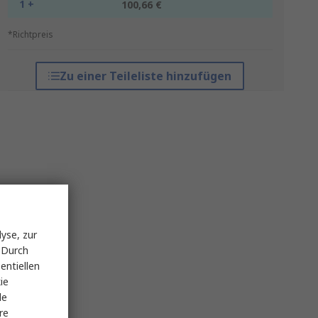
1 +
100,66 €
*Richtpreis
Zu einer Teileliste hinzufügen
yse, zur
 Durch
entiellen
ie
le
re