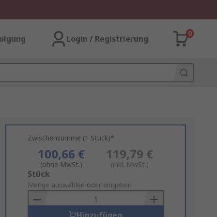
0
olgung
Login / Registrierung
Zwischensumme (1 Stück)*
100,66 €
119,79 €
(ohne MwSt.)
(inkl. MwSt.)
Add
Stück
to
Menge auswählen oder eingeben
Basket
Hinzufügen