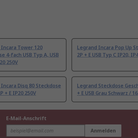
 Incara Tower 120
Legrand Incara Pop Up S
se 4-fach USB Typ A, USB
2P + E USB Typ C IP20, IP
P20 250V
Incara Disq 80 Steckdose
Legrand Steckdose Gesch
2P + E IP20 250V
+ E USB Grau Schwarz / 1
E-Mail-Anschrift
Anmelden