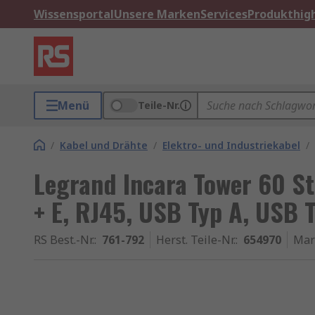
Wissensportal
Unsere Marken
Services
Produkthigh
Menü
Teile-Nr.
/
Kabel und Drähte
/
Elektro- und Industriekabel
/
Legrand Incara Tower 60 St
+ E, RJ45, USB Typ A, USB 
RS Best.-Nr.
:
761-792
Herst. Teile-Nr.
:
654970
Mar