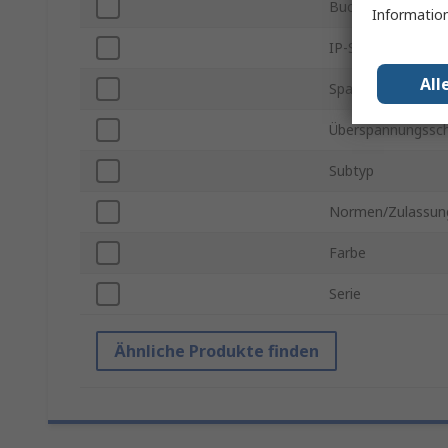
Buchsentyp
Information
IP-Schutzart
All
Spannung
Überspannungssc
Subtyp
Normen/Zulassun
Farbe
Serie
Ähnliche Produkte finden