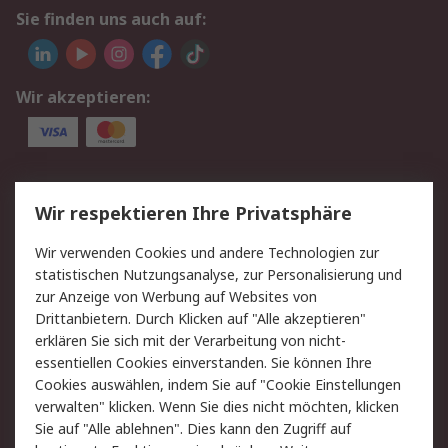
Sie finden uns auch auf:
Wir akzeptieren:
Service
Wir respektieren Ihre Privatsphäre
Value Added Services
Lieferlösungen
Wir verwenden Cookies und andere Technologien zur
Rücksendungen
Kontakt
statistischen Nutzungsanalyse, zur Personalisierung und
Hilfe
Privatkunden
zur Anzeige von Werbung auf Websites von
Drittanbietern. Durch Klicken auf "Alle akzeptieren"
Rechtliches
erklären Sie sich mit der Verarbeitung von nicht-
essentiellen Cookies einverstanden. Sie können Ihre
AGB
Datenschutz
Cookies auswählen, indem Sie auf "Cookie Einstellungen
Cookie-Richtlinie
Zahlungsbedingungen
verwalten" klicken. Wenn Sie dies nicht möchten, klicken
Copyright/Impressum
Entsorgung
Sie auf "Alle ablehnen". Dies kann den Zugriff auf