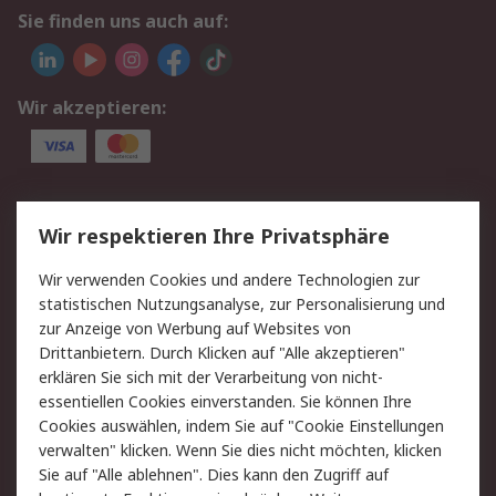
Sie finden uns auch auf:
Wir akzeptieren:
Service
Wir respektieren Ihre Privatsphäre
Value Added Services
Lieferlösungen
Wir verwenden Cookies und andere Technologien zur
Rücksendungen
Kontakt
statistischen Nutzungsanalyse, zur Personalisierung und
Hilfe
Privatkunden
zur Anzeige von Werbung auf Websites von
Drittanbietern. Durch Klicken auf "Alle akzeptieren"
Rechtliches
erklären Sie sich mit der Verarbeitung von nicht-
essentiellen Cookies einverstanden. Sie können Ihre
AGB
Datenschutz
Cookies auswählen, indem Sie auf "Cookie Einstellungen
Cookie-Richtlinie
Zahlungsbedingungen
verwalten" klicken. Wenn Sie dies nicht möchten, klicken
Copyright/Impressum
Entsorgung
Sie auf "Alle ablehnen". Dies kann den Zugriff auf