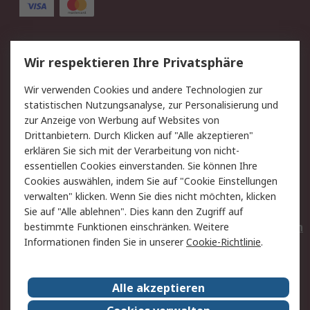
Service
Wir respektieren Ihre Privatsphäre
Value Added Services
Lieferlösungen
Wir verwenden Cookies und andere Technologien zur
Rücksendungen
Kontakt
statistischen Nutzungsanalyse, zur Personalisierung und
Hilfe
Privatkunden
zur Anzeige von Werbung auf Websites von
Drittanbietern. Durch Klicken auf "Alle akzeptieren"
Rechtliches
erklären Sie sich mit der Verarbeitung von nicht-
essentiellen Cookies einverstanden. Sie können Ihre
AGB
Datenschutz
Cookies auswählen, indem Sie auf "Cookie Einstellungen
Cookie-Richtlinie
Zahlungsbedingungen
verwalten" klicken. Wenn Sie dies nicht möchten, klicken
Copyright/Impressum
Entsorgung
Sie auf "Alle ablehnen". Dies kann den Zugriff auf
Elektrogeräte/Batterien
bestimmte Funktionen einschränken. Weitere
Informationen finden Sie in unserer
Cookie-Richtlinie
.
Über RS
Alle akzeptieren
Unternehmen
RS weltweit
Karriere bei RS
Nachhaltigkeit