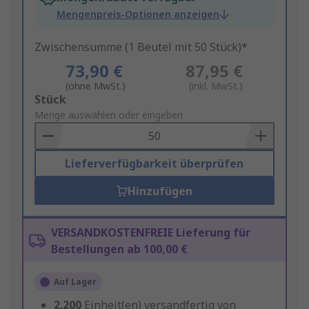
Mengenpreis-Optionen anzeigen
Zwischensumme (1 Beutel mit 50 Stück)*
73,90 €
87,95 €
(ohne MwSt.)
(inkl. MwSt.)
Add
Stück
to
Menge auswählen oder eingeben
Basket
Lieferverfügbarkeit überprüfen
Hinzufügen
VERSANDKOSTENFREIE Lieferung für
Bestellungen ab 100,00 €
Auf Lager
2.200
Einheit(en) versandfertig von