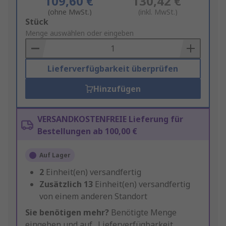
109,60 €
130,42 €
(ohne MwSt.)
(inkl. MwSt.)
Add
Stück
to
Menge auswählen oder eingeben
Basket
Lieferverfügbarkeit überprüfen
Hinzufügen
VERSANDKOSTENFREIE Lieferung für
Bestellungen ab 100,00 €
Auf Lager
2
Einheit(en) versandfertig
Zusätzlich
13
Einheit(en) versandfertig
von einem anderen Standort
Sie benötigen mehr?
Benötigte Menge
eingeben und auf „Lieferverfügbarkeit