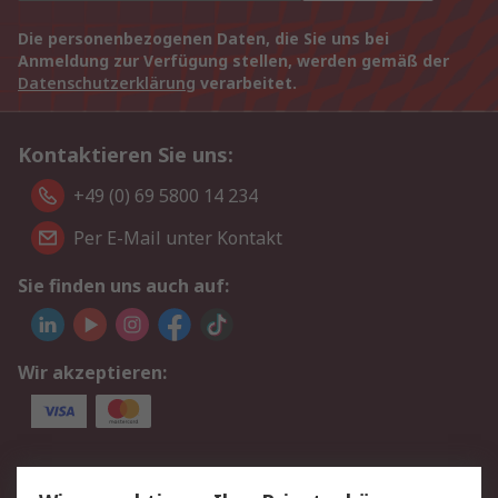
Die personenbezogenen Daten, die Sie uns bei
Anmeldung zur Verfügung stellen, werden gemäß der
Datenschutzerklärung
verarbeitet.
Kontaktieren Sie uns:
+49 (0) 69 5800 14 234
Per E-Mail unter Kontakt
Sie finden uns auch auf:
Wir akzeptieren:
Service