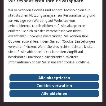
Wir respektieren Ihre Privatsphäre
Value Added Services
Lieferlösungen
Wir verwenden Cookies und andere Technologien zur
Rücksendungen
Kontakt
statistischen Nutzungsanalyse, zur Personalisierung und
Hilfe
Privatkunden
zur Anzeige von Werbung auf Websites von
Drittanbietern. Durch Klicken auf "Alle akzeptieren"
Rechtliches
erklären Sie sich mit der Verarbeitung von nicht-
essentiellen Cookies einverstanden. Sie können Ihre
AGB
Datenschutz
Cookies auswählen, indem Sie auf "Cookie Einstellungen
Cookie-Richtlinie
Zahlungsbedingungen
verwalten" klicken. Wenn Sie dies nicht möchten, klicken
Copyright/Impressum
Entsorgung
Sie auf "Alle ablehnen". Dies kann den Zugriff auf
Elektrogeräte/Batterien
bestimmte Funktionen einschränken. Weitere
Informationen finden Sie in unserer
Cookie-Richtlinie
.
Über RS
Alle akzeptieren
Unternehmen
RS weltweit
Karriere bei RS
Nachhaltigkeit
Cookies verwalten
Qualität/Umwelt/Zertifikate
Presse-Center
Alle ablehnen
Event-Center