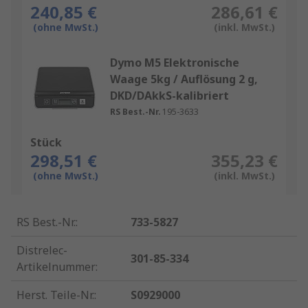
240,85 €
286,61 €
(ohne MwSt.)
(inkl. MwSt.)
Dymo M5 Elektronische
Waage 5kg / Auflösung 2 g,
DKD/DAkkS-kalibriert
RS Best.-Nr.
195-3633
Stück
298,51 €
355,23 €
(ohne MwSt.)
(inkl. MwSt.)
RS Best.-Nr.
:
733-5827
Distrelec-
301-85-334
Artikelnummer
:
Herst. Teile-Nr.
:
S0929000