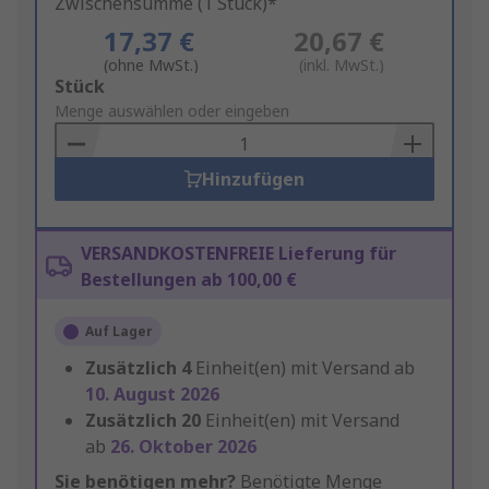
Zwischensumme (1 Stück)*
17,37 €
20,67 €
(ohne MwSt.)
(inkl. MwSt.)
Add
Stück
to
Menge auswählen oder eingeben
Basket
Hinzufügen
VERSANDKOSTENFREIE Lieferung für
Bestellungen ab 100,00 €
Auf Lager
Zusätzlich
4
Einheit(en) mit Versand ab
10. August 2026
Zusätzlich
20
Einheit(en) mit Versand
ab
26. Oktober 2026
Sie benötigen mehr?
Benötigte Menge