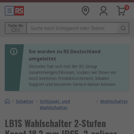
0
Teile-Nr.
Sie wurden zu RS Deutschland
umgeleitet
Distrelec hat sich mit der RS Group
zusammengeschlossen, sodass wir Ihnen ein
noch breiteres Produktsortiment, lokalen
Support und besseren Service bieten können.
/
Schalter
/
Schlüssel- und
/
Wahlschalter
Wahlschalter
LB1S Wahlschalter 2-Stufen
Knopf 18.2 mm IP65, 2-poliger