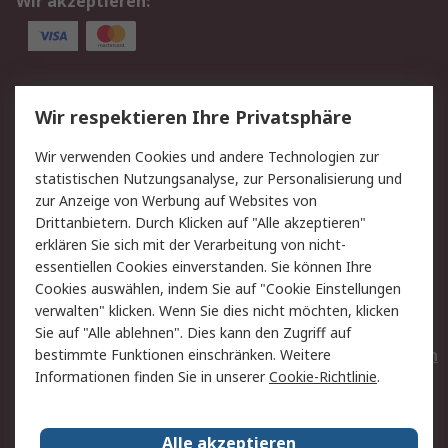
Wir akzeptieren:
Service
Wir respektieren Ihre Privatsphäre
Value Added Services
Lieferlösungen
Wir verwenden Cookies und andere Technologien zur
Rücksendungen
Kontakt
statistischen Nutzungsanalyse, zur Personalisierung und
Hilfe
Privatkunden
zur Anzeige von Werbung auf Websites von
Drittanbietern. Durch Klicken auf "Alle akzeptieren"
Rechtliches
erklären Sie sich mit der Verarbeitung von nicht-
essentiellen Cookies einverstanden. Sie können Ihre
AGB
Datenschutz
Cookies auswählen, indem Sie auf "Cookie Einstellungen
Cookie-Richtlinie
Zahlungsbedingungen
verwalten" klicken. Wenn Sie dies nicht möchten, klicken
Copyright/Impressum
Entsorgung
Sie auf "Alle ablehnen". Dies kann den Zugriff auf
Elektrogeräte/Batterien
bestimmte Funktionen einschränken. Weitere
Informationen finden Sie in unserer
Cookie-Richtlinie
.
Über RS
Alle akzeptieren
Unternehmen
RS weltweit