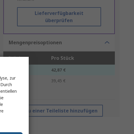
Lieferverfügbarkeit
überprüfen
Mengenpreisoptionen
Stück
Pro Stück
1 - 9
42,87 €
yse, zur
10 +
39,45 €
 Durch
entiellen
*Richtpreis
ie
le
Zu einer Teileliste hinzufügen
re