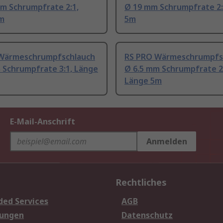
mm Schrumpfrate 2:1,
Ø 19 mm Schrumpfrate 2:
m
5m
Wärmeschrumpfschlauch
RS PRO Wärmeschrumpfs
 Schrumpfrate 3:1, Länge
Ø 6.5 mm Schrumpfrate 2
Länge 5m
E-Mail-Anschrift
Anmelden
Rechtliches
ded Services
AGB
sungen
Datenschutz