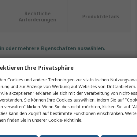
Rechtliche
Produktdetails
Anforderungen
ein oder mehrere Eigenschaften auswählen.
t
Wert
ektieren Ihre Privatsphäre
RS PRO
en Cookies und andere Technologien zur statistischen Nutzungsanal
erung und zur Anzeige von Werbung auf Websites von Drittanbietern.
Wärmeschrumpfschlauch
"Alle akzeptieren" erklären Sie sich mit der Verarbeitung von nicht-ess
verstanden. Sie können Ihre Cookies auswählen, indem Sie auf "Cook
hmesser
121mm
en verwalten" klicken. Wenn Sie dies nicht möchten, klicken Sie auf "Al
Dies kann den Zugriff auf bestimmte Funktionen einschränken. Weite
Schwarz
en finden Sie in unserer
Cookie-Richtlinie
.
ältnis
3:1