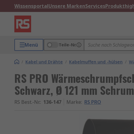
Wissensportal
Unsere Marken
Services
Produkthigh
Menü
Teile-Nr.
/
Kabel und Drähte
/
Kabelmuffen und -hülsen
/
W
RS PRO Wärmeschrumpfschl
Schwarz, Ø 121 mm Schrump
RS Best.-Nr.
:
136-147
Marke
:
RS PRO