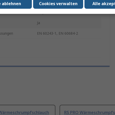
e
5m
e ablehnen
Cookies verwalten
Alle akzep
Polyolefin
Ja
ssungen
EN 60243-1, EN 60684-2
Wärmeschrumpfschlauch
RS PRO Wärmeschrumpfs