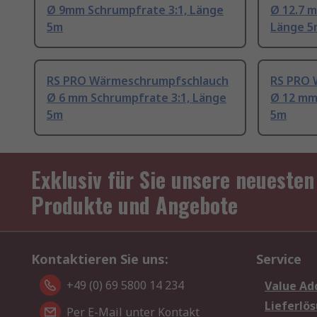
Ø 9mm Schrumpfrate 3:1, Länge
Ø 12.7 
5m
Länge 5
RS PRO Wärmeschrumpfschlauch
RS PRO 
Ø 6 mm Schrumpfrate 3:1, Länge
Ø 12 mm
5m
5m
Exklusiv für Sie unsere neuesten
Produkte und Angebote
Kontaktieren Sie uns:
Service
+49 (0) 69 5800 14 234
Value Ad
Lieferlö
Per E-Mail unter Kontakt