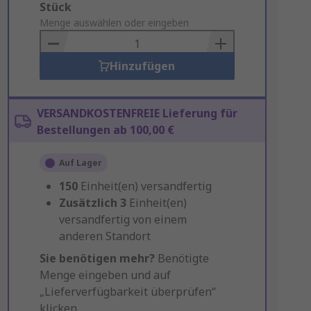
Add
Stück
to
Menge auswählen oder eingeben
Basket
Hinzufügen
VERSANDKOSTENFREIE Lieferung für
Bestellungen ab 100,00 €
Auf Lager
150
Einheit(en) versandfertig
Zusätzlich
3
Einheit(en)
versandfertig von einem
anderen Standort
Sie benötigen mehr?
Benötigte
Menge eingeben und auf
„Lieferverfügbarkeit überprüfen“
klicken.