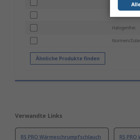
Schlauchläng
All
Material
Halogenfrei
Normen/Zula
Ähnliche Produkte finden
Verwandte Links
RS PRO Wärmeschrumpfschlauch
RS PRO 