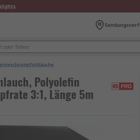
lights
Sendungsverf
ärmeschrumpfschläuche
auch, Polyolefin
frate 3:1, Länge 5m