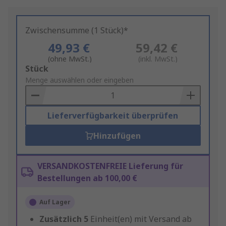
Zwischensumme (1 Stück)*
49,93 €
59,42 €
(ohne MwSt.)
(inkl. MwSt.)
Add
Stück
to
Menge auswählen oder eingeben
Basket
Lieferverfügbarkeit überprüfen
Hinzufügen
VERSANDKOSTENFREIE Lieferung für
Bestellungen ab 100,00 €
Auf Lager
Zusätzlich
5
Einheit(en) mit Versand ab