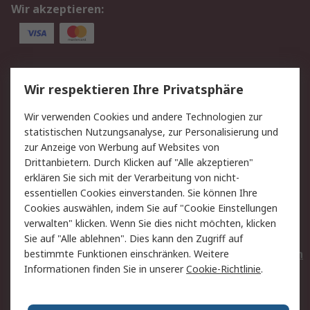
Wir akzeptieren:
Service
Wir respektieren Ihre Privatsphäre
Value Added Services
Lieferlösungen
Wir verwenden Cookies und andere Technologien zur
Rücksendungen
Kontakt
statistischen Nutzungsanalyse, zur Personalisierung und
Hilfe
Privatkunden
zur Anzeige von Werbung auf Websites von
Drittanbietern. Durch Klicken auf "Alle akzeptieren"
Rechtliches
erklären Sie sich mit der Verarbeitung von nicht-
essentiellen Cookies einverstanden. Sie können Ihre
AGB
Datenschutz
Cookies auswählen, indem Sie auf "Cookie Einstellungen
Cookie-Richtlinie
Zahlungsbedingungen
verwalten" klicken. Wenn Sie dies nicht möchten, klicken
Copyright/Impressum
Entsorgung
Sie auf "Alle ablehnen". Dies kann den Zugriff auf
Elektrogeräte/Batterien
bestimmte Funktionen einschränken. Weitere
Informationen finden Sie in unserer
Cookie-Richtlinie
.
Über RS