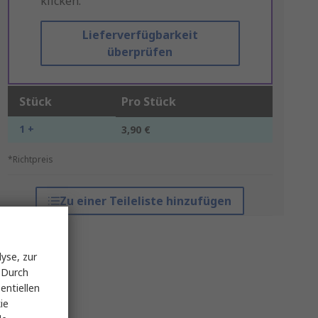
klicken.
Lieferverfügbarkeit
überprüfen
Stück
Pro Stück
1 +
3,90 €
*Richtpreis
Zu einer Teileliste hinzufügen
yse, zur
 Durch
entiellen
ie