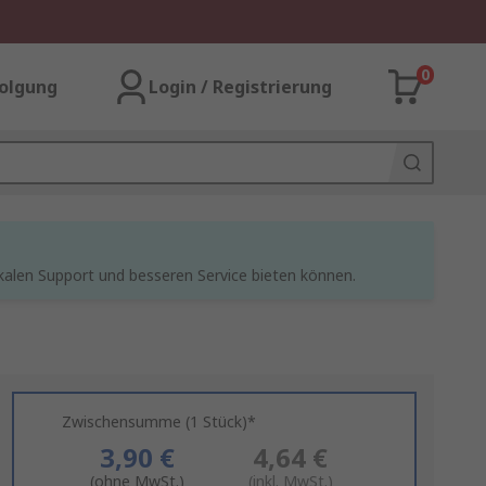
0
olgung
Login / Registrierung
kalen Support und besseren Service bieten können.
Zwischensumme (1 Stück)*
3,90 €
4,64 €
(ohne MwSt.)
(inkl. MwSt.)