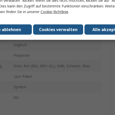
en verwalten" klicken. Wenn Sie dies nicht möchten, klicken Sie auf "Al
Warnung Laserstrahl
Dies kann den Zugriff auf bestimmte Funktionen einschränken. Weite
en finden Sie in unserer
Cookie-Richtlinie
.
Gefahren-Warnschild
Ja
e ablehnen
Cookies verwalten
Alle akzep
173mm
Englisch
Polyester
g
Grün, Rot (RAL 3001-GL), Gelb, Schwarz, Blau
1pro Paket
Symbol
No