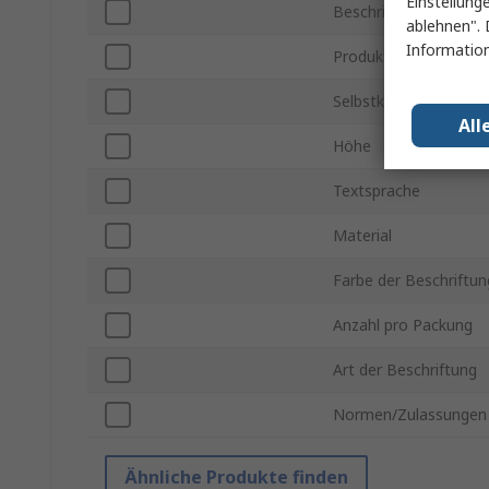
Einstellung
Beschriftung
ablehnen". 
Information
Produkt Typ
Selbstklebend
All
Höhe
Textsprache
Material
Farbe der Beschriftun
Anzahl pro Packung
Art der Beschriftung
Normen/Zulassungen
Ähnliche Produkte finden