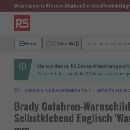
Wissensportal
Unsere Marken
Services
Produkthigh
Menü
Teile-Nr.
Sie wurden zu RS Deutschland umgeleit
Distrelec hat sich mit der RS Group zusammenges
/
Gebäude- und Arbeitssicherheit
/
Sicherheitsschil
Brady Gefahren-Warnschild
Selbstklebend Englisch 'Wa
mm