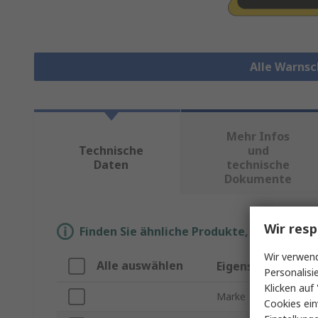
Alle Warnsc
Mehr Infos
Technische
und
Daten
technische
Dokumente
Wir resp
Finden Sie ähnliche Produkte, indem Sie 
Wir verwend
Alle auswählen
Eigenschaft
Personalisi
Klicken auf 
Marke
Cookies ein