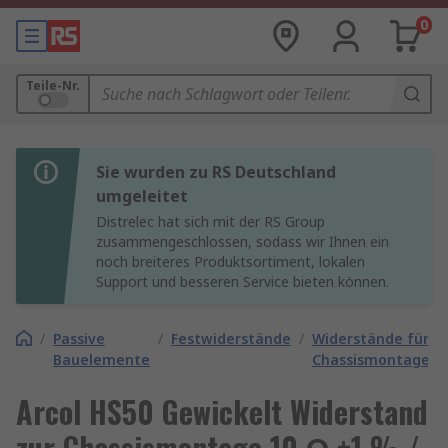
0
Teile-Nr.
Sie wurden zu RS Deutschland
umgeleitet
Distrelec hat sich mit der RS Group
zusammengeschlossen, sodass wir Ihnen ein
noch breiteres Produktsortiment, lokalen
Support und besseren Service bieten können.
/
Passive
/
Festwiderstände
/
Widerstände für
Bauelemente
Chassismontage
Arcol HS50 Gewickelt Widerstand
zur Chassismontage 10 Ω ±1 % /