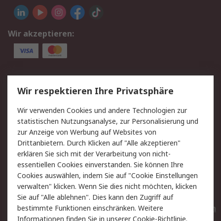
Wir akzeptieren:
Service
Wir respektieren Ihre Privatsphäre
Value Added Services
Lieferlösungen
Wir verwenden Cookies und andere Technologien zur
Rücksendungen
Kontakt
statistischen Nutzungsanalyse, zur Personalisierung und
Hilfe
Privatkunden
zur Anzeige von Werbung auf Websites von
Drittanbietern. Durch Klicken auf "Alle akzeptieren"
Rechtliches
erklären Sie sich mit der Verarbeitung von nicht-
essentiellen Cookies einverstanden. Sie können Ihre
AGB
Datenschutz
Cookies auswählen, indem Sie auf "Cookie Einstellungen
Cookie-Richtlinie
Zahlungsbedingungen
verwalten" klicken. Wenn Sie dies nicht möchten, klicken
Copyright/Impressum
Entsorgung
Sie auf "Alle ablehnen". Dies kann den Zugriff auf
Elektrogeräte/Batterien
bestimmte Funktionen einschränken. Weitere
Informationen finden Sie in unserer
Cookie-Richtlinie
.