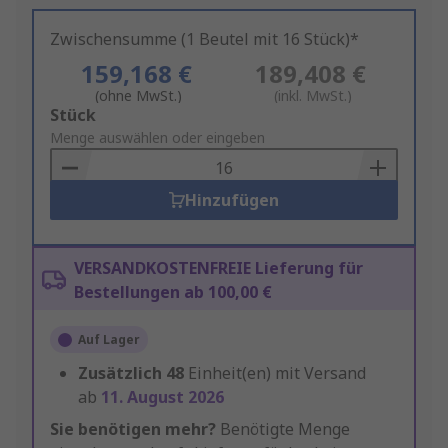
Zwischensumme (1 Beutel mit 16 Stück)*
159,168 €
189,408 €
(ohne MwSt.)
(inkl. MwSt.)
Add
Stück
to
Menge auswählen oder eingeben
Basket
Hinzufügen
VERSANDKOSTENFREIE Lieferung für
Bestellungen ab 100,00 €
Auf Lager
Zusätzlich
48
Einheit(en) mit Versand
ab
11. August 2026
Sie benötigen mehr?
Benötigte Menge