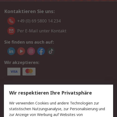
Kontaktieren Sie uns:
+49 (0) 69 5800 14 234
Per E-Mail unter Kontakt
Sie finden uns auch auf:
Wir akzeptieren:
Service
Wir respektieren Ihre Privatsphäre
Value Added Services
Lieferlösungen
Wir verwenden Cookies und andere Technologien zur
Rücksendungen
Kontakt
statistischen Nutzungsanalyse, zur Personalisierung und
Hilfe
Privatkunden
zur Anzeige von Werbung auf Websites von