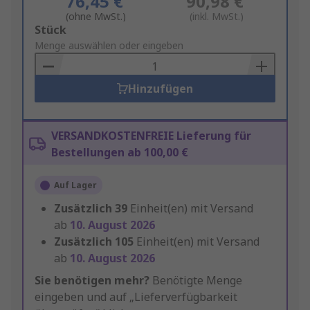
76,45 €
90,98 €
(ohne MwSt.)
(inkl. MwSt.)
Add
Stück
to
Menge auswählen oder eingeben
Basket
Hinzufügen
VERSANDKOSTENFREIE Lieferung für
Bestellungen ab 100,00 €
Auf Lager
Zusätzlich
39
Einheit(en) mit Versand
ab
10. August 2026
Zusätzlich
105
Einheit(en) mit Versand
ab
10. August 2026
Sie benötigen mehr?
Benötigte Menge
eingeben und auf „Lieferverfügbarkeit