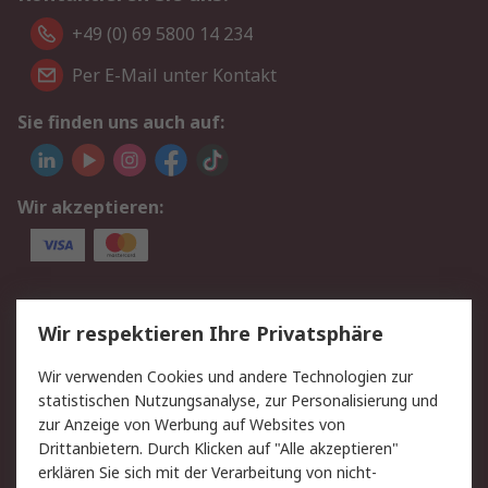
+49 (0) 69 5800 14 234
Per E-Mail unter Kontakt
Sie finden uns auch auf:
Wir akzeptieren:
Service
Wir respektieren Ihre Privatsphäre
Value Added Services
Lieferlösungen
Wir verwenden Cookies und andere Technologien zur
Rücksendungen
Kontakt
statistischen Nutzungsanalyse, zur Personalisierung und
Hilfe
Privatkunden
zur Anzeige von Werbung auf Websites von
Drittanbietern. Durch Klicken auf "Alle akzeptieren"
Rechtliches
erklären Sie sich mit der Verarbeitung von nicht-