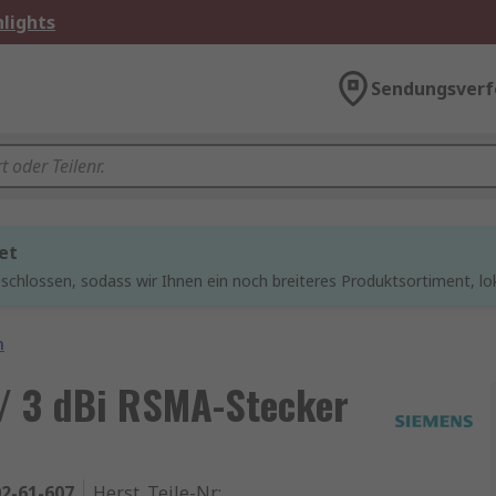
lights
Sendungsverf
et
chlossen, sodass wir Ihnen ein noch breiteres Produktsortiment, lo
n
/ 3 dBi RSMA-Stecker
2-61-607
Herst. Teile-Nr.
: