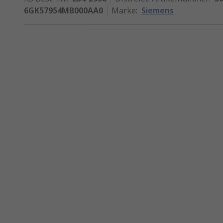
6GK57954MB000AA0
Marke
:
Siemens