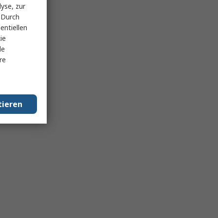
yse, zur
 Durch
entiellen
ie
le
re
tieren