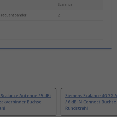
Scalance
 Frequenzbänder
2
Scalance Antenne / 5 dBi
Siemens Scalance 4G 3G 
ckverbinder Buchse
/ 6 dBi N-Connect Buchse
ahl
Rundstrahl