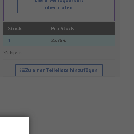
Lieferverfügbarkeit
überprüfen
Stück
Pro Stück
1 +
25,76 €
*Richtpreis
Zu einer Teileliste hinzufügen