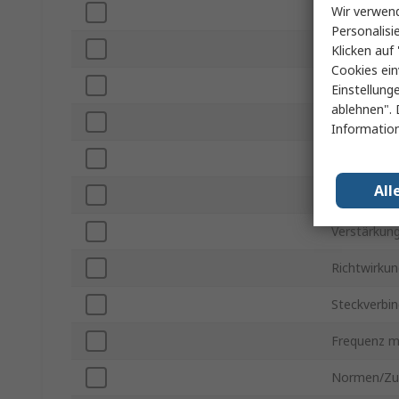
Wir verwend
Marke
Personalisi
Produkt Ty
Klicken auf 
Cookies ein
Anschlusst
Einstellung
ablehnen". 
Bandbreite
Information
Frequenz m
All
Typ Antenn
Verstärkun
Richtwirku
Steckverbi
Frequenz m
Normen/Zu