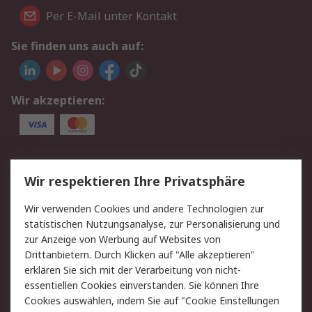
Per E-Mail unter Kontakt
Sie finden uns auch auf:
Wir akzeptieren:
Service
Wir respektieren Ihre Privatsphäre
Value Added Services
Lieferlösungen
Wir verwenden Cookies und andere Technologien zur
Rücksendungen
Kontakt
statistischen Nutzungsanalyse, zur Personalisierung und
Hilfe
Privatkunden
zur Anzeige von Werbung auf Websites von
Drittanbietern. Durch Klicken auf "Alle akzeptieren"
Rechtliches
erklären Sie sich mit der Verarbeitung von nicht-
essentiellen Cookies einverstanden. Sie können Ihre
AGB
Datenschutz
Cookies auswählen, indem Sie auf "Cookie Einstellungen
Cookie-Richtlinie
Zahlungsbedingungen