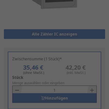
Alle Zähler IC anzeigen
Zwischensumme (1 Stück)*
35,46 €
42,20 €
(ohne MwSt.)
(inkl. MwSt.)
Add
Stück
to
Menge auswählen oder eingeben
Basket
Hinzufügen