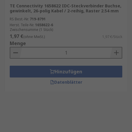
TE Connectivity 1658622 IDC-Steckverbinder Buchse,
gewinkelt, 26-polig Kabel / 2-reihig, Raster 2.54 mm
RS Best.-Nr.
719-8791
Herst. Teile-Nr.
1658622-6
Zwischensumme (1 Stück)
1,97 €
(ohne MwSt.)
1,97 €/Stück
Menge
Hinzufügen
Datenblätter