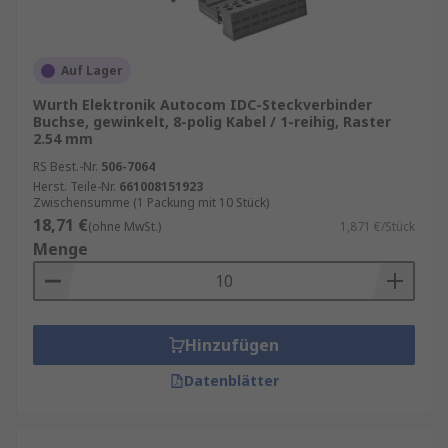
Unser Sortiment an ICD-Steckverbinder und IDC-
Kabel enthält Qualitätsprodukte von Marken wie
TE Connectivity
,
Würth Elektronik
,
HARTING
,
Auf Lager
3M
sowie
RS PRO
, unserer hauseigenen
Wurth Elektronik Autocom IDC-Steckverbinder
professionellen Marke. Informationen zur
Buchse, gewinkelt, 8-polig Kabel / 1-reihig, Raster
spätesten Bestelluhrzeit für eine garantierte
2.54 mm
Lieferung am nächsten Werktag sowie zum
RS Best.-Nr.
506-7064
Mindestbestellwert für eine kostenfreie
Herst. Teile-Nr.
661008151923
Lieferung finden Sie auf der jeweiligen
Zwischensumme (1 Packung mit 10 Stück)
18,71 €
Produktseite. RS ist Ihr Ansprechpartner für
(ohne MwSt.)
1,871 €/Stück
Menge
Beschaffungslösungen von IDC-Connector mit
unseren
RS Procurement Solutions
.
Hinzufügen
Datenblätter