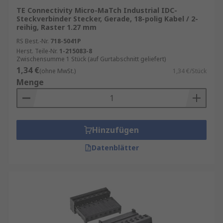
TE Connectivity Micro-MaTch Industrial IDC-
Anzahl der Kontakte – IDC-Verbinder sind
Steckverbinder Stecker, Gerade, 18-polig Kabel / 2-
mit verschieden vielen Polen oder
reihig, Raster 1.27 mm
Anschlüssen erhältlich. Beispiel: 4-polig und
RS Best.-Nr.
718-5041P
10-polig. Hinweis: Die Pole können in
Herst. Teile-Nr.
1-215083-8
Zwischensumme 1 Stück (auf Gurtabschnitt geliefert)
mehreren Reihen liegen.
1,34 €
(ohne MwSt.)
1,34 €/Stück
Anschlusstyp – IDC ist als
Stecker
oder als
Menge
Buchse
bzw. Stiftsockel verfügbar.
Rastermaß – Dies bezieht sich auf den
Abstand zwischen den einzelnen Kontakten.
Hinzufügen
Beispiel: 1,2 mm. Dies muss mit dem
Flachbandkabel-Steckverbinder kompatibel
Datenblätter
sein, den Sie anschließen möchten.
Montage – IDC-Stecker und -Buchsen
werden normalerweise als Stiftsockel auf
ein Kabel oder eine Leiterplatte
aufgebracht.