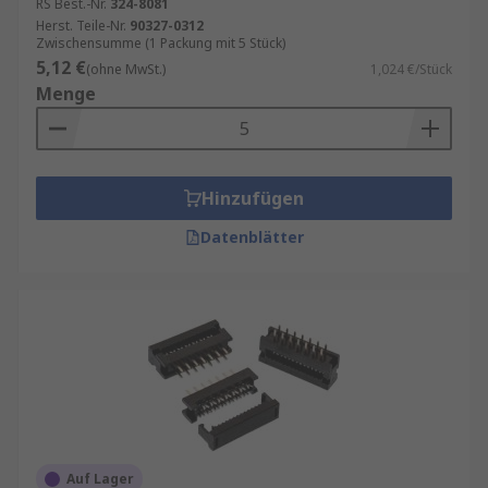
RS Best.-Nr.
324-8081
Herst. Teile-Nr.
90327-0312
Zwischensumme (1 Packung mit 5 Stück)
5,12 €
(ohne MwSt.)
1,024 €/Stück
Menge
Hinzufügen
Datenblätter
Auf Lager