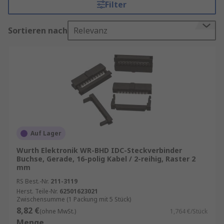
Filter
RITS-Stecker
(Remote I/O terminal system) sind
Leiterplattensteckverbinder, die Verbindungen
Sortieren nach
Relevanz
mit einem Standardwerkzeug und -
steckverbinder ermöglichen. Der Vorteil von
RITS-Steckverbindern besteht in der großen
Aufwandsersparnis, da andere Verbindungen
eine höhere Präzision und möglicherweise mehr
Vorbereitung erfordern, beispielsweise das
Abisolieren von Drähten, bevor diese
angeschlossen werden können.
Auf Lager
Bei unseren
Flachbandkabel
oder generell
Leiterplattensteckverbinder & -gehäuse
finden
Wurth Elektronik WR-BHD IDC-Steckverbinder
Buchse, Gerade, 16-polig Kabel / 2-reihig, Raster 2
Sie weitere Produkte für Ihren Bedarf.
mm
Anwendung von IDC-Steckverbindern
RS Best.-Nr.
211-3119
Herst. Teile-Nr.
62501623021
Zwischensumme (1 Packung mit 5 Stück)
IDC-Steckverbinder werden am häufigsten mit
8,82 €
(ohne MwSt.)
1,764 €/Stück
Flachbandkabeln verwendet, um
Menge