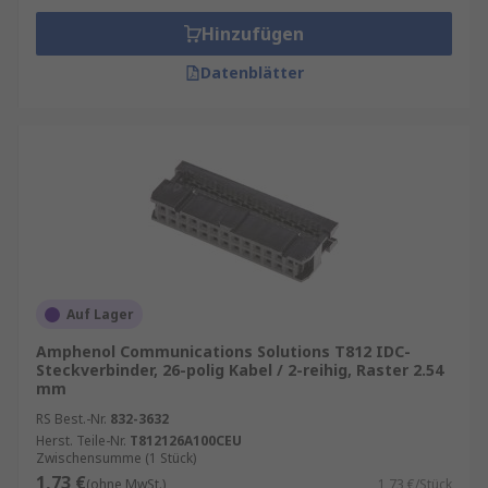
Hinzufügen
Datenblätter
Auf Lager
Amphenol Communications Solutions T812 IDC-
Steckverbinder, 26-polig Kabel / 2-reihig, Raster 2.54
mm
RS Best.-Nr.
832-3632
Herst. Teile-Nr.
T812126A100CEU
Zwischensumme (1 Stück)
1,73 €
(ohne MwSt.)
1,73 €/Stück