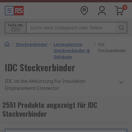
0
Teile-Nr.
/
Steckverbinder
/
Leiterplatten
/
IDC
Steckverbinder &
Steckverbinder
Gehäuse
IDC Steckverbinder
IDC ist die Abkürzung für Insulation
Displacement Connector
(Schneidklemmverbinder). Diese elektrischen
Steckverbinder wurden für Flachbandkabel und
2551 Produkte angezeigt für IDC
Telekommunikationsanwendungen entwickelt.
Steckverbinder
Sie werden auch als Insulation-Piercing Contacts
(IPCs) bezeichnet.