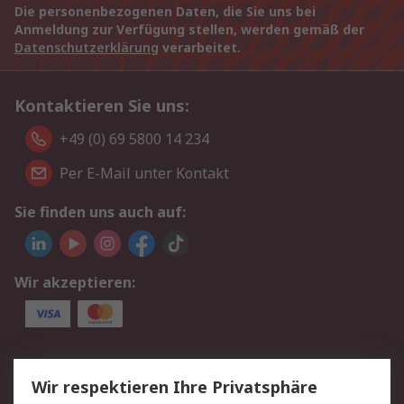
Die personenbezogenen Daten, die Sie uns bei
Anmeldung zur Verfügung stellen, werden gemäß der
Datenschutzerklärung
verarbeitet.
Kontaktieren Sie uns:
+49 (0) 69 5800 14 234
Per E-Mail unter Kontakt
Sie finden uns auch auf:
Wir akzeptieren:
Service
Wir respektieren Ihre Privatsphäre
Value Added Services
Lieferlösungen