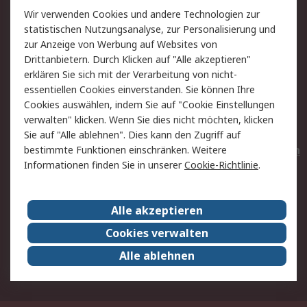
Wir verwenden Cookies und andere Technologien zur
Rücksendungen
Kontakt
statistischen Nutzungsanalyse, zur Personalisierung und
Hilfe
Privatkunden
zur Anzeige von Werbung auf Websites von
Drittanbietern. Durch Klicken auf "Alle akzeptieren"
Rechtliches
erklären Sie sich mit der Verarbeitung von nicht-
essentiellen Cookies einverstanden. Sie können Ihre
AGB
Datenschutz
Cookies auswählen, indem Sie auf "Cookie Einstellungen
Cookie-Richtlinie
Zahlungsbedingungen
verwalten" klicken. Wenn Sie dies nicht möchten, klicken
Copyright/Impressum
Entsorgung
Sie auf "Alle ablehnen". Dies kann den Zugriff auf
Elektrogeräte/Batterien
bestimmte Funktionen einschränken. Weitere
Informationen finden Sie in unserer
Cookie-Richtlinie
.
Über RS
Alle akzeptieren
Unternehmen
RS weltweit
Karriere bei RS
Nachhaltigkeit
Cookies verwalten
Qualität/Umwelt/Zertifikate
Presse-Center
Alle ablehnen
Event-Center