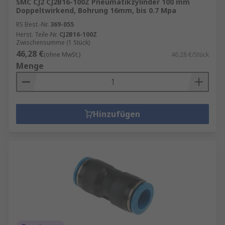
SMC CJ2 CJ2B16-100Z Pneumatikzylinder 100 mm
Doppeltwirkend, Bohrung 16mm, bis 0.7 Mpa
RS Best.-Nr.
369-055
Herst. Teile-Nr.
CJ2B16-100Z
Zwischensumme (1 Stück)
46,28 €
(ohne MwSt.)
46,28 €/Stück
Menge
Hinzufügen