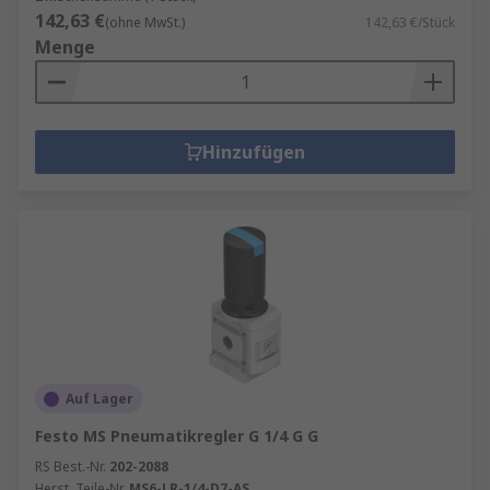
142,63 €
(ohne MwSt.)
142,63 €/Stück
Menge
Hinzufügen
Auf Lager
Festo MS Pneumatikregler G 1/4 G G
RS Best.-Nr.
202-2088
Herst. Teile-Nr.
MS6-LR-1/4-D7-AS