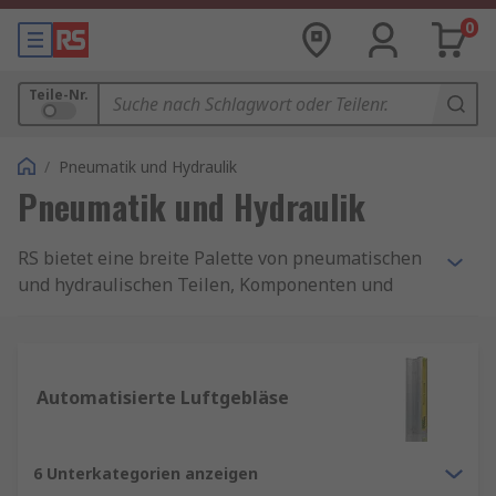
0
Teile-Nr.
/
Pneumatik und Hydraulik
Pneumatik und Hydraulik
RS bietet eine breite Palette von pneumatischen
und hydraulischen Teilen, Komponenten und
Lösungen. Egal, ob es sich um die Komponenten
handelt, die Sie für die Erstellung eines
zweckbestimmten Systems benötigen, oder um
Teile für die Aktualisierung, Wartung oder
Automatisierte Luftgebläse
Reparatur Ihres aktuellen Systems, RS bietet
Produktsortimente von branchenführenden
Marken. Erfahren Sie in diesem Artikel wie Sie
6 Unterkategorien anzeigen