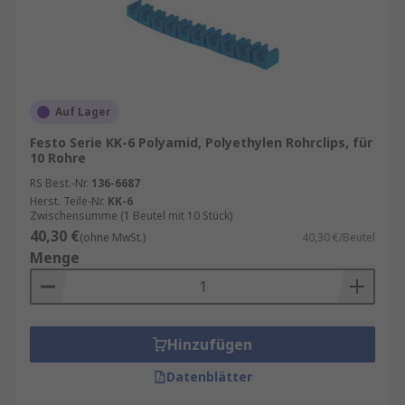
verwendet, um Rohre, Schläuche und
Leitungen zu stabilisieren und Vibrationen
oder Bewegungen zu verhindern.
Bauindustrie
: Auch im Bauwesen werden
Rohr-Clips eingesetzt, um Rohre in
Auf Lager
verschiedenen Anwendungen sicher zu
fixieren. Sie kommen vor allem bei der
Festo Serie KK-6 Polyamid, Polyethylen Rohrclips, für
10 Rohre
Installation von Heizungs-, Lüftungs- und
Klimaanlagen (HVAC) zum Einsatz.
RS Best.-Nr.
136-6687
Herst. Teile-Nr.
KK-6
Zwischensumme (1 Beutel mit 10 Stück)
40,30 €
(ohne MwSt.)
40,30 €/Beutel
Menge
Hinzufügen
Datenblätter