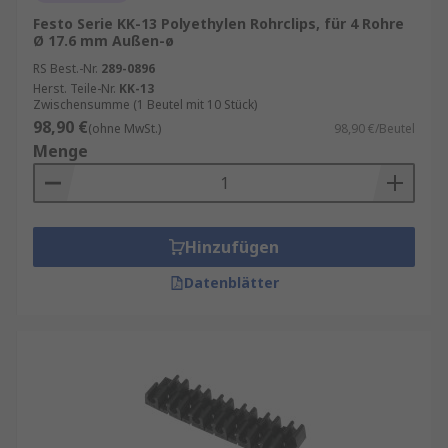
sind.
Festo Serie KK-13 Polyethylen Rohrclips, für 4 Rohre
Vielseitigkeit
: Rohr-Clips eignen sich für
Ø 17.6 mm Außen-ø
eine Vielzahl von Rohrtypen und -größen.
RS Best.-Nr.
289-0896
Sie können sowohl in privaten Haushalten
Herst. Teile-Nr.
KK-13
Zwischensumme (1 Beutel mit 10 Stück)
als auch in gewerblichen und industriellen
98,90 €
(ohne MwSt.)
98,90 €/Beutel
Anwendungen verwendet werden.
Menge
Langlebigkeit
: Besonders hochwertige
Rohr-Clips aus Metall oder Kunststoff
zeichnen sich durch ihre lange Lebensdauer
aus. Sie sind widerstandsfähig gegenüber
Hinzufügen
Umwelteinflüssen, Korrosion und
Datenblätter
Abnutzung und bieten daher eine
langfristige Lösung.
Anwendungsbereiche von Rohr-Clips
Rohr-Clips werden in vielen Bereichen
verwendet, darunter: