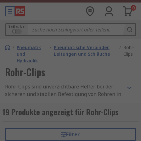
0
Teile-Nr.
/
Pneumatik
/
Pneumatische Verbinder,
/
Rohr-
und
Leitungen und Schläuche
Clips
Hydraulik
Rohr-Clips
Rohr-Clips sind unverzichtbare Helfer bei der
sicheren und stabilen Befestigung von Rohren in
verschiedenen Anwendungen. Sie finden ihren
Einsatz sowohl im privaten Bereich als auch in
19 Produkte angezeigt für Rohr-Clips
der Industrie, wo sie dafür sorgen, dass Rohre in
der richtigen Position bleiben und die
gewünschten Funktionen erfüllen. Ob bei der
Filter
Installation von Wasser-, Gas- oder