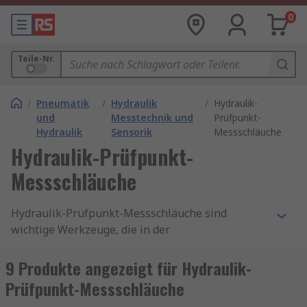
0
Teile-Nr.
/
Pneumatik
/
Hydraulik
/
Hydraulik-
und
Messtechnik und
Prüfpunkt-
Hydraulik
Sensorik
Messschläuche
Hydraulik-Prüfpunkt-
Messschläuche
Hydraulik-Prüfpunkt-Messschläuche sind
wichtige Werkzeuge, die in der
Hydraulikindustrie weit verbreitet sind. Diese
Messschläuche werden verwendet, um Druck-
9 Produkte angezeigt für Hydraulik-
und Durchflussmessungen an
Prüfpunkt-Messschläuche
Hydrauliksystemen durchzuführen. Wenn Sie ein