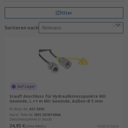
Hydrauliksystem verwenden, ist es wichtig, die
korrekten Messungen durchzuführen, um
Filter
sicherzustellen, dass das System einwandfrei
funktioniert.
Sortieren nach
Relevanz
Was sind Hydraulik-Prüfpunkt-
Messschläuche?
Hydraulik-Prüfpunkt-Messschläuche sind
Schläuche, die in Hydrauliksystemen verwendet
werden, um Druck- und Durchflussmessungen
durchzuführen. Diese Schläuche haben spezielle
Anschlüsse, die an den Prüfpunkten der
Auf Lager
Hydraulikkomponenten befestigt werden, um
Stauff Anschluss für Hydraulikmesspunkte Mit
genaue Messungen zu ermöglichen. Die meisten
Gewinde, L.=1 m Mit Gewinde, Außen-Ø 5 mm
Hydraulik-Prüfpunkt-Messschläuche sind mit
RS Best.-Nr.
432-5656
einem Manometer ausgestattet, das den Druck
Herst. Teile-Nr.
SMS 20/M1000A
Zwischensumme (1 Stück)
direkt ablesen kann.
34,85 €
(ohne MwSt.)
34,85 €/Stück