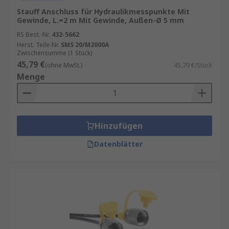
Stauff Anschluss für Hydraulikmesspunkte Mit
Adapter-Schlauch: Ein Adapter-Schlauch
Gewinde, L.=2 m Mit Gewinde, Außen-Ø 5 mm
wird verwendet, um einen Hydraulik-
RS Best.-Nr.
432-5662
Prüfpunkt-Messschlauch an eine andere
Herst. Teile-Nr.
SMS 20/M2000A
Komponente anzuschließen, die keinen
Zwischensumme (1 Stück)
speziellen Anschluss für den Schlauch hat.
45,79 €
(ohne MwSt.)
45,79 €/Stück
Menge
Hinzufügen
Datenblätter