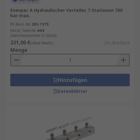
Die Anschlussplatte muss den
Betriebsdruck und die Betriebstemperatur
Enerpac A Hydraulischer Verteiler, 7 Stationen 700
bar max.
des Hydrauliksystems aushalten können.
RS Best.-Nr.
283-1979
Material
: Anschlussplatten sind in
Herst. Teile-Nr.
A64
verschiedenen Materialien erhältlich,
Zwischensumme (1 Stück)
darunter Stahl, Aluminium und Kunststoff.
231,00 €
(ohne MwSt.)
231,00 €/Stück
Die Wahl des Materials hängt von den
Menge
spezifischen Anforderungen der
Anwendung ab.
Anschlussarten
: Es gibt verschiedene
Hinzufügen
Anschlussarten wie Gewindeanschlüsse,
Flanschanschlüsse und Schnellkupplungen.
Datenblätter
Die Auswahl der richtigen Anschlussart ist
entscheidend für die Kompatibilität und
Leistung des Systems.