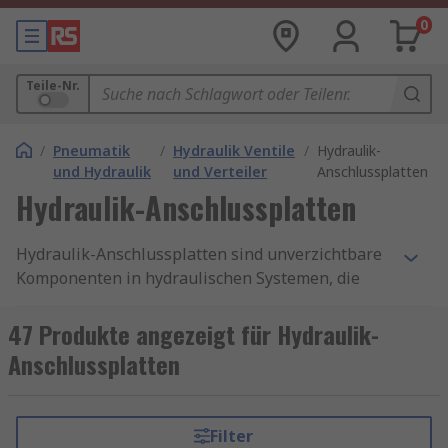
0
Teile-Nr.
/
Pneumatik
/
Hydraulik Ventile
/
Hydraulik-
und Hydraulik
und Verteiler
Anschlussplatten
Hydraulik-Anschlussplatten
Hydraulik-Anschlussplatten sind unverzichtbare
Komponenten in hydraulischen Systemen, die
eine effiziente und zuverlässige Verbindung
zwischen verschiedenen hydraulischen
47 Produkte angezeigt für Hydraulik-
Komponenten ermöglichen. Diese Platten spielen
Anschlussplatten
eine entscheidende Rolle in der Fluidtechnik und
tragen zur Optimierung der Leistung und
Langlebigkeit von Hydraulikanlagen bei.
Filter