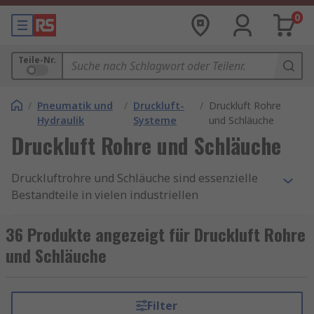
0
Teile-Nr.
/
Pneumatik und
/
Druckluft-
/
Druckluft Rohre
Hydraulik
Systeme
und Schläuche
Druckluft Rohre und Schläuche
Druckluftrohre und Schläuche sind essenzielle
Bestandteile in vielen industriellen
Anwendungen. Sie dienen dazu, Druckluft sicher
und effizient von einem Ort zum anderen zu
36 Produkte angezeigt für Druckluft Rohre
transportieren.
und Schläuche
Arten von Druckluftrohren
Filter
Es gibt verschiedene Arten von Druckluftrohren,