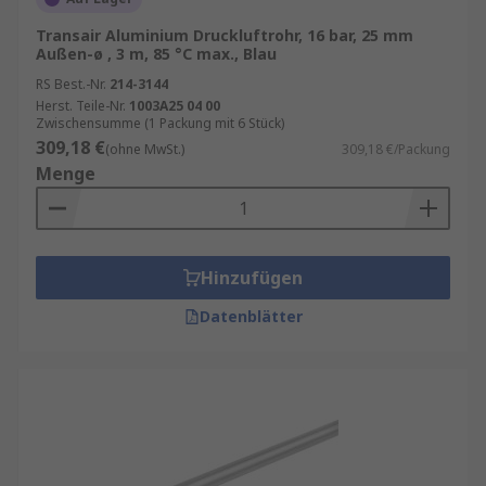
widerstandsfähig gegen Verschleiß.
Transair Aluminium Druckluftrohr, 16 bar, 25 mm
Außen-ø , 3 m, 85 °C max., Blau
RS Best.-Nr.
214-3144
Herst. Teile-Nr.
1003A25 04 00
Zwischensumme (1 Packung mit 6 Stück)
309,18 €
(ohne MwSt.)
309,18 €/Packung
Menge
Hinzufügen
Datenblätter