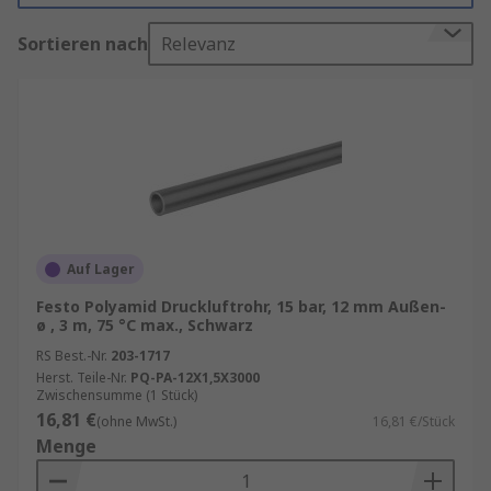
die je nach Anwendung und Anforderungen
Sortieren nach
Relevanz
ausgewählt werden können. Zu den gängigsten
Materialien gehören:
Stahlrohre
: Diese sind robust und
langlebig, ideal für
Hochdruckanwendungen.
Kupferrohre
: Sie bieten eine
hervorragende Korrosionsbeständigkeit
und sind leicht zu installieren.
Auf Lager
Aluminiumrohre
: Diese sind leicht und
Festo Polyamid Druckluftrohr, 15 bar, 12 mm Außen-
ø , 3 m, 75 °C max., Schwarz
einfach zu handhaben, perfekt für mobile
Anwendungen.
RS Best.-Nr.
203-1717
Herst. Teile-Nr.
PQ-PA-12X1,5X3000
Kunststoffrohre
: Sie sind kostengünstig
Zwischensumme (1 Stück)
und korrosionsbeständig, jedoch weniger
16,81 €
(ohne MwSt.)
16,81 €/Stück
geeignet für Hochdruckanwendungen.
Menge