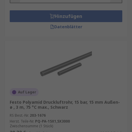
Arten von Druckluftschläuchen
Druckluftschläuche sind flexibel und können in
Hinzufügen
verschiedenen Längen und Durchmessern
Datenblätter
hergestellt werden. Die häufigsten Materialien
sind:
Gummischläuche
: Sie sind flexibel und
widerstandsfähig gegen Abrieb.
PVC-Schläuche
: Diese sind leicht und
kostengünstig, jedoch weniger
widerstandsfähig gegen hohe
Temperaturen.
Auf Lager
Polyurethanschläuche
: Sie bieten eine
Festo Polyamid Druckluftrohr, 15 bar, 15 mm Außen-
hervorragende Flexibilität und
ø , 3 m, 75 °C max., Schwarz
Beständigkeit gegen Chemikalien.
RS Best.-Nr.
203-1676
Nylonschläuche
: Diese sind robust und
Herst. Teile-Nr.
PQ-PA-15X1,5X3000
Zwischensumme (1 Stück)
haben eine hohe Druckfestigkeit.