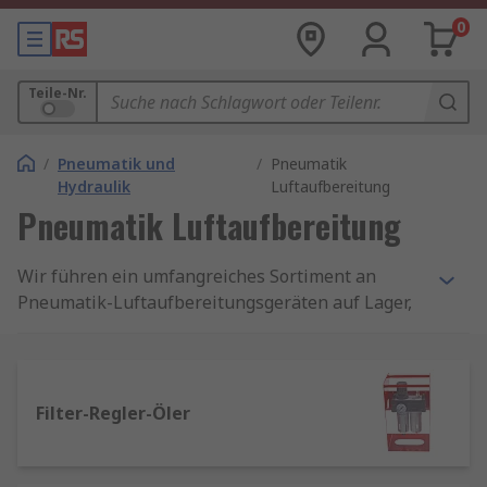
0
Teile-Nr.
/
Pneumatik und
/
Pneumatik
Hydraulik
Luftaufbereitung
Pneumatik Luftaufbereitung
Wir führen ein umfangreiches Sortiment an
Pneumatik-Luftaufbereitungsgeräten auf Lager,
darunter Regler, Anschlüsse, Filter und
Schlauchleitungen, sowie grundlegende
Informationen für Systembauer, wie
Druckluftpistolen und Dichtungskits.
Ratgeber -
Filter-Regler-Öler
Was ist Pneumatik
Warum ist die Luftaufbereitung in einem