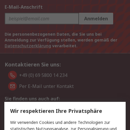
E-Mail-Anschrift
Anmelden
Die personenbezogenen Daten, die Sie uns bei
Anmeldung zur Verfügung stellen, werden gemäß der
Datenschutzerklärung
verarbeitet.
Kontaktieren Sie uns:
+49 (0) 69 5800 14 234
Per E-Mail unter Kontakt
Sie finden uns auch auf:
Wir respektieren Ihre Privatsphäre
Wir akzeptieren:
Wir verwenden Cookies und andere Technologien zur
statistischen Nutzungsanalyse, zur Personalisierung und