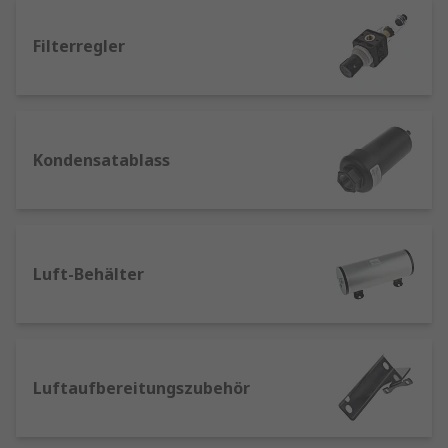
pneumatischen System so wichtig?
Filterregler
Geräte und Anlagen für die Pneumatik-
Luftaufbereitung sorgen dafür, dass alle
Komponenten einem pneumatischen System mit
einem gleichmäßigen Strom an sauberer und
Kondensatablass
feuchtigkeits- und ölfreier Druckluft versorgt
werden. Nur so kann jeder einzelne
pneumatische Prozess effektiv arbeiten und eine
optimale Effizienz erreichen und gleichzeitig
geschützt werden.
Luft-Behälter
Arten von Luftaufbereitungsgeräten
Filter
– hauptsächlich zum Filtern von
Partikeln oder Feuchtigkeit aus der
Luftaufbereitungszubehör
Druckluft, um Störungen durch
Verunreinigungen im nachgelagerten