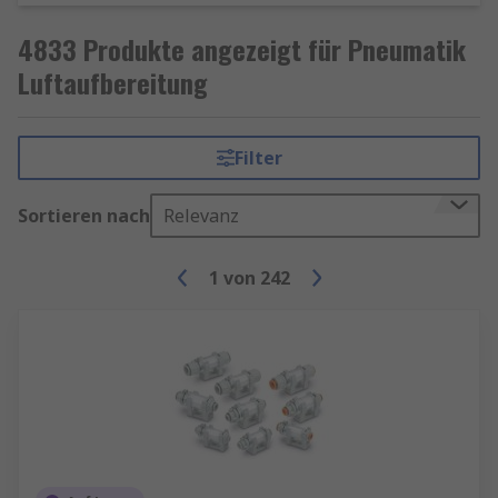
Ausrüstung.
4833 Produkte angezeigt für Pneumatik
Mehr Infos zur Druckluft-Wartungseinheiten
Luftaufbereitung
finden Sie hier
Druckluft-Wartungseinheiten
Filter
Sortieren nach
Relevanz
1
von
242