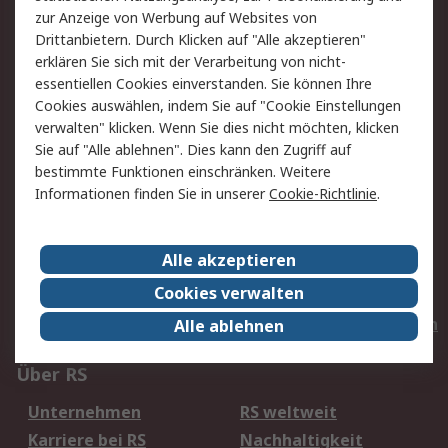
zur Anzeige von Werbung auf Websites von
Drittanbietern. Durch Klicken auf "Alle akzeptieren"
Service
erklären Sie sich mit der Verarbeitung von nicht-
essentiellen Cookies einverstanden. Sie können Ihre
Value Added Services
Lieferlösungen
Cookies auswählen, indem Sie auf "Cookie Einstellungen
Rücksendungen
Kontakt
verwalten" klicken. Wenn Sie dies nicht möchten, klicken
Sie auf "Alle ablehnen". Dies kann den Zugriff auf
Hilfe
Privatkunden
bestimmte Funktionen einschränken. Weitere
Informationen finden Sie in unserer
Cookie-Richtlinie
.
Rechtliches
AGB
Datenschutz
Alle akzeptieren
Cookie-Richtlinie
Zahlungsbedingungen
Cookies verwalten
Copyright/Impressum
Entsorgung
Elektrogeräte/Batterien
Alle ablehnen
Über RS
Unternehmen
RS weltweit
Karriere bei RS
Nachhaltigkeit