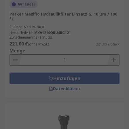
Auf Lager
Parker Maxiflo Hydraulikfilter Einsatz G, 10 μm / 100
°C
RS Best.-Nr.
125-8431
Herst. Teile-Nr.
MXA1210QBU4RG121
Zwischensumme (1 Stück)
221,00 €
(ohne MwSt.)
221,00 €/Stück
Menge
Hinzufügen
Datenblätter