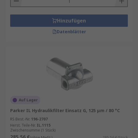
Hinzufügen
Datenblätter
Auf Lager
Parker IL Hydraulikfilter Einsatz G, 125 μm / 80 °C
RS Best.-Nr.
196-2707
Herst. Teile-Nr.
IL.1115
Zwischensumme (1 Stück)
285,56 €
(ohne MwSt.)
285,56 €/Stück