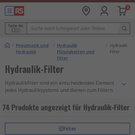
0
Teile-Nr.
/
Pneumatik und
/
Hydraulik
/
Hydraulik-
Hydraulik
Flüssigkeiten und
Filter
Filter
Hydraulik-Filter
Hydraulikfilter sind ein entscheidendes Element
jedes Hydrauliksystems und dienen zum Filtern
von Ölen, Wasser oder anderen Flüssigkeiten in
einer Hydraulik-Montageanwendung. Bei
74 Produkte angezeigt für Hydraulik-Filter
Hydrauliksystemen besteht ein erhöhtes
Verschmutzungsrisiko durch Verschleiß der
Komponenten, Lecks von Dichtungen oder
Filter
Flüssigkeiten von geringer Qualität. Eine