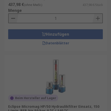
437,98 €
(ohne MwSt.)
437,98 €/Stück
Menge
Hinzufügen
Datenblätter
Beim Hersteller auf Lager
Eclipse Micromag HP/50 Hydraulikfilter Einsatz, 150
L/min, BSP, bis 50 bar, 0 °C / 140 °C