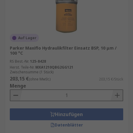
Auf Lager
Parker Maxiflo Hydraulikfilter Einsatz BSP, 10 μm /
100 °C
RS Best.-Nr.
125-8428
Herst. Teile-Nr.
MXA1210QBG2GG121
Zwischensumme (1 Stück)
203,15 €
(ohne MwSt.)
203,15 €/Stück
Menge
Hinzufügen
Datenblätter