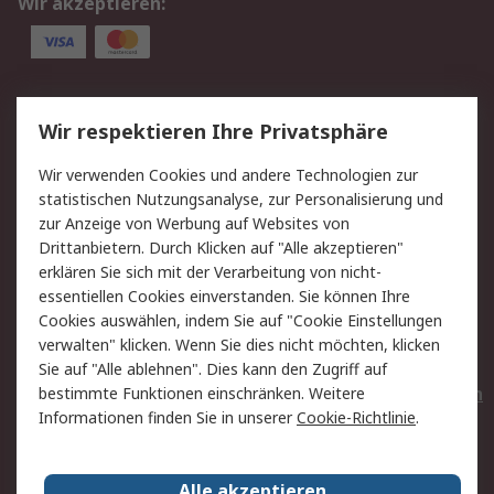
Wir akzeptieren:
Service
Wir respektieren Ihre Privatsphäre
Value Added Services
Lieferlösungen
Wir verwenden Cookies und andere Technologien zur
Rücksendungen
Kontakt
statistischen Nutzungsanalyse, zur Personalisierung und
Hilfe
Privatkunden
zur Anzeige von Werbung auf Websites von
Drittanbietern. Durch Klicken auf "Alle akzeptieren"
Rechtliches
erklären Sie sich mit der Verarbeitung von nicht-
essentiellen Cookies einverstanden. Sie können Ihre
AGB
Datenschutz
Cookies auswählen, indem Sie auf "Cookie Einstellungen
Cookie-Richtlinie
Zahlungsbedingungen
verwalten" klicken. Wenn Sie dies nicht möchten, klicken
Copyright/Impressum
Entsorgung
Sie auf "Alle ablehnen". Dies kann den Zugriff auf
Elektrogeräte/Batterien
bestimmte Funktionen einschränken. Weitere
Informationen finden Sie in unserer
Cookie-Richtlinie
.
Über RS
Alle akzeptieren
Unternehmen
RS weltweit