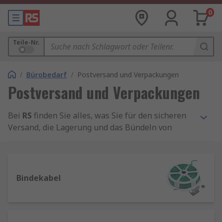
0
Teile-Nr.
/
Bürobedarf
/
Postversand und Verpackungen
Postversand und Verpackungen
Bei
RS
finden Sie alles, was Sie für den sicheren
Versand, die Lagerung und das Bündeln von
Produkten benötigen. Unser Sortiment umfasst
hochwertige Produkte führender Marken sowie
unsere zuverlässige Eigenmarke
RS PRO
.
Bindekabel
Versand- und Verpackungsprodukte im
Überblick: