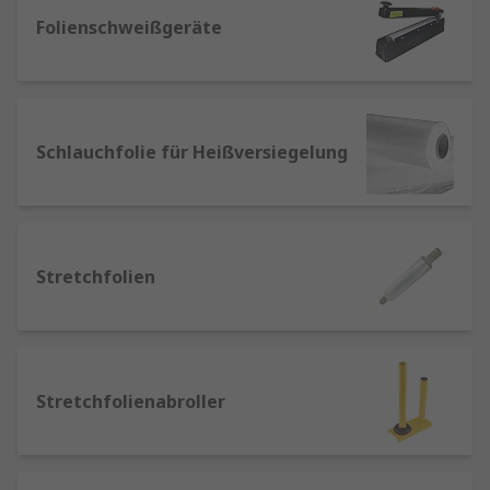
Bindekabel
Ideal zum Bündeln, Fixieren
Folienschweißgeräte
und Organisieren von Kabeln, Leitungen
oder kleinen Paketen – in verschiedenen
Längen, Farben und Materialien erhältlich.
Folienschweißgeräte
Perfekt zum
luftdichten Verschließen von Beuteln und
Schlauchfolie für Heißversiegelung
Folienverpackungen – für saubere, sichere
und professionelle Verpackungsergebnisse.
Stretchfolien
Elastisch, reißfest und ideal
zum Umwickeln von Paletten oder großen
Stretchfolien
Versandgütern – schützt zuverlässig vor
Staub, Feuchtigkeit und Transportschäden.
Versandtaschen
Ob gepolstert, aus
Karton oder Kunststoff – unsere
Stretchfolienabroller
Versandtaschen bieten optimalen Schutz
für Dokumente, Bücher, Kleinteile und mehr.
Verzurrbänder
&
Verzurrgeräte
Für den