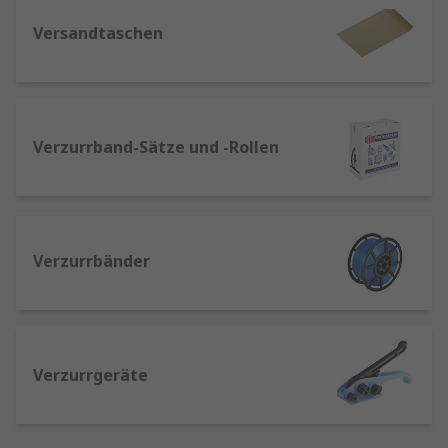
sicheren Transport schwerer oder sperriger
Güter – unsere Zurrsysteme sorgen für
Versandtaschen
festen Halt auf Paletten, in Containern oder
Fahrzeugen.
Verzurrband-Sätze und -Rollen
Verzurrbänder
Verzurrgeräte