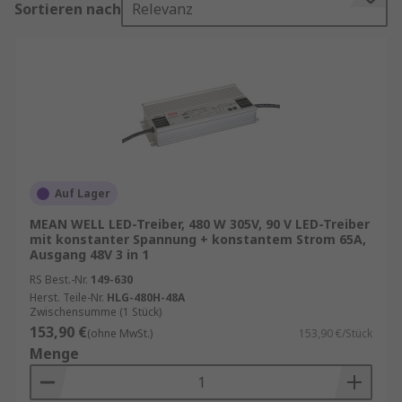
Sortieren nach
Relevanz
Der LED-Treiber ist ein eigenständiges Netzteil,
die den Wechselstrom regelt, der an die LED
niedriger Gleichspannung geliefert wird. Er stellt
einen konstanten Leistungsfluss auch bei
veränderlichen elektrischen Eigenschaften mit
steigender Temperatur sicher. Der Treiber
reagiert auf Temperaturänderungen in der LED
und verhindert eine Überhitzung, die zu Flackern
Auf Lager
oder verringerter Leistung führen kann.
MEAN WELL LED-Treiber, 480 W 305V, 90 V LED-Treiber
mit konstanter Spannung + konstantem Strom 65A,
Konstantstrom im Vergleich zu
Ausgang 48V 3 in 1
Konstantspannung
RS Best.-Nr.
149-630
Herst. Teile-Nr.
HLG-480H-48A
Zwischensumme (1 Stück)
Konstantstrom-LED-Treiber halten einen
153,90 €
(ohne MwSt.)
153,90 €/Stück
konstanten Strom in der gesamten
Menge
elektronischen Schaltung aufrecht, variieren
jedoch bezüglich der Spannung. Sie sind ideal für