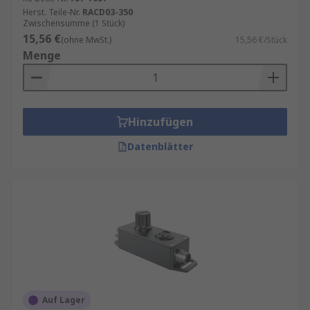
Herst. Teile-Nr.
RACD03-350
ideal für den Außeneinsatz, wo sie in Wasser
Zwischensumme (1 Stück)
eingetaucht werden können.
15,56 €
(ohne MwSt.)
15,56 €/Stück
Menge
Hinzufügen
Datenblätter
Auf Lager