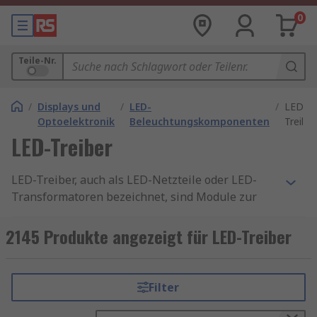
0
Teile-Nr.
/
Displays und
/
LED-
/
LED-
Optoelektronik
Beleuchtungskomponenten
Treiber
LED-Treiber
LED-Treiber, auch als LED-Netzteile oder LED-
Transformatoren bezeichnet, sind Module zur
Regulierung und Lieferung von Leistung an LED-
Komponenten. Sie werden zur Regulierung von
2145 Produkte angezeigt für LED-Treiber
LED-Beleuchtungssystemen in privaten oder
gewerblichen Umgebungen verwendet. LED-
Transformatoren sind für die Versorgung von
Filter
LEDs mit einer höheren Ausgangsleistung
ausgelegt.