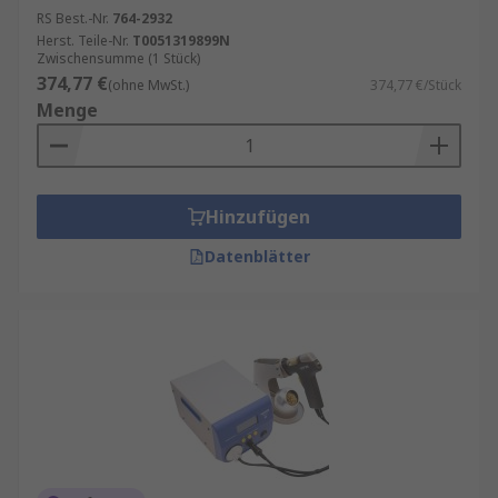
RS Best.-Nr.
764-2932
Leiterplattenmontage
Herst. Teile-Nr.
T0051319899N
Zwischensumme (1 Stück)
Reparatur von Komponenten
374,77 €
(ohne MwSt.)
374,77 €/Stück
Verdrahtungsinstallation für viele
Menge
Heimwerkerprojekte
Hinzufügen
Datenblätter