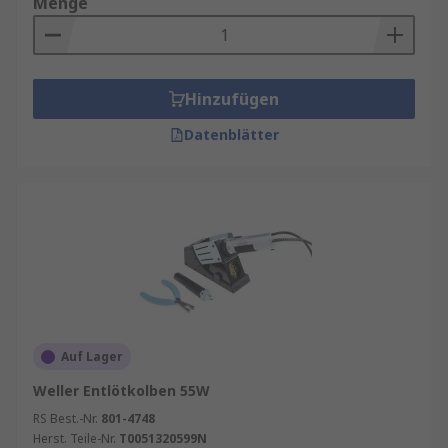
Menge
Hinzufügen
Datenblätter
Auf Lager
Weller Entlötkolben 55W
RS Best.-Nr.
801-4748
Herst. Teile-Nr.
T0051320599N