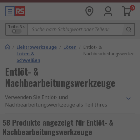
0
Teile-Nr.
/
Elektrowerkzeuge
/
Löten
/
Entlöt- &
Löten &
Nachbearbeitungswerkzeug
Schweißen
Entlöt- &
Nachbearbeitungswerkzeuge
Verwenden Sie Entlöt- und
Nachbearbeitungswerkzeuge als Teil Ihres
Rework-Stations-Systems. Diese Werkzeuge
wurden für den Einsatz mit Leiterplatten,
58 Produkte angezeigt für Entlöt- &
Verdrahtung oder gelötete Komponenten
Nachbearbeitungswerkzeuge
entwickelt. Entlöt- und