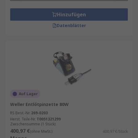
Hinzufügen
Datenblätter
Auf Lager
Weller Entlötpinzette 80W
RS Best.-Nr.
269-0203
Herst. Teile-Nr.
T0051321299
Zwischensumme (1 Stück)
400,97 €
(ohne MwSt.)
400,97 €/Stück