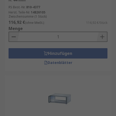
erfahren Sie in unserem Ratgeber mit
Tipps zum
RS Best.-Nr.
810-4377
Aufbau eines Serverschranks
.
Herst. Teile-Nr.
14826105
Zwischensumme (1 Stück)
116,92 €
(ohne MwSt.)
116,92 €/Stück
Menge
Hinzufügen
Datenblätter