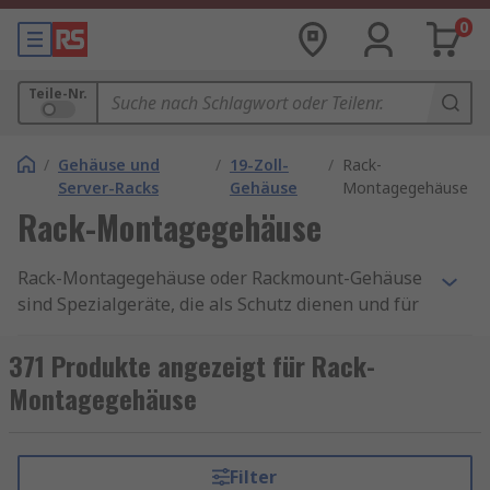
0
Teile-Nr.
/
Gehäuse und
/
19-Zoll-
/
Rack-
Server-Racks
Gehäuse
Montagegehäuse
Rack-Montagegehäuse
Rack-Montagegehäuse oder Rackmount-Gehäuse
sind Spezialgeräte, die als Schutz dienen und für
die Montage von Standard-
19-Zoll-
Geräteservern für die Regalmontage
,
Routern
,
371 Produkte angezeigt für Rack-
USV-Systemen Schaltern und
Montagegehäuse
Audio-/Videogeräten ausgelegt sind. Für
elektronische Geräteträger (z. B. 19 oder 23 Zoll
breit), wird der Begriff 1 HE verwendet, um eine
Filter
Regal-Höheneinheit zu definieren.