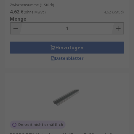
Schienen, um Ihren Ausnahmen von einigen der
Zwischensumme (1 Stück)
führenden Marken wie
Phoenix Contact
,
nVent
4,62 €
(ohne MwSt.)
4,62 €/Stück
SCHROFF
,
Fibox
,
nVent HOFFMAN
,
HENSEL
und
Menge
unserer eigenen Marke
RS PRO
zu entsprechen.
Hinzufügen
Datenblätter
Derzeit nicht erhältlich