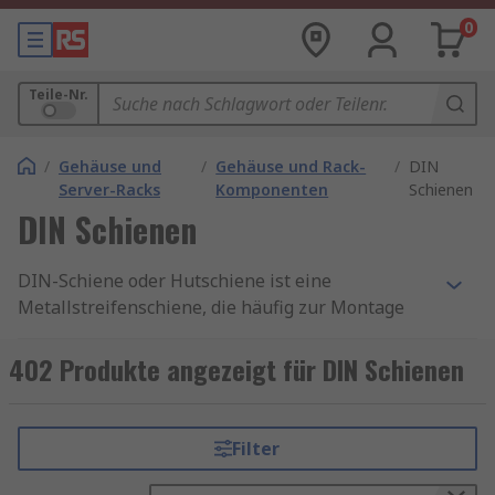
0
Teile-Nr.
/
Gehäuse und
/
Gehäuse und Rack-
/
DIN
Server-Racks
Komponenten
Schienen
DIN Schienen
DIN-Schiene oder Hutschiene ist eine
Metallstreifenschiene, die häufig zur Montage
industrieller Steuergeräte in PCL-Regalen und
Gehäusen von Geräten verwendet wird. Es gibt
402 Produkte angezeigt für DIN Schienen
viele Arten von DIN-Schienen, von denen viele
den europäischen (EN) und internationalen (IEC)
Normen entsprechen um mit den Steuergeräten
Filter
übereinzustimmen, die die Schiene sichern soll.