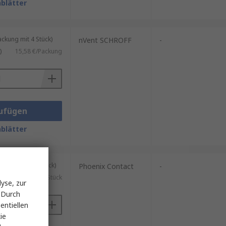
blätter
kung mit 4 Stück)
nVent SCHROFF
-
)
15,58 €/Packung
ufügen
blätter
kung mit 20 Stück)
Phoenix Contact
-
.)
6,385 €/Stück
yse, zur
 Durch
entiellen
ie