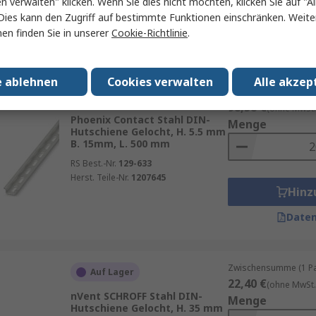
en verwalten" klicken. Wenn Sie dies nicht möchten, klicken Sie auf "Al
Herst. Teile-Nr.
1207659
Hinz
Dies kann den Zugriff auf bestimmte Funktionen einschränken. Weite
en finden Sie in unserer
Cookie-Richtlinie
.
Daten
e ablehnen
Cookies verwalten
Alle akzep
Zwischensumme (1 Pac
Beim Hersteller auf Lager
98,58 €
(ohne MwSt.
Phoenix Contact Stahl DIN-
Menge
Hutschiene Gelocht, H. 5.5 mm
B. 15mm, L. 500 mm
RS Best.-Nr.
129-633
Herst. Teile-Nr.
1207645
Hinz
Daten
Zwischensumme (1 Pac
Auf Lager
22,40 €
(ohne MwSt.
nVent SCHROFF Stahl DIN-
Menge
Hutschiene Gelocht, H. 35 mm