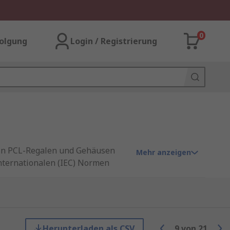
0
olgung
Login / Registrierung
e in PCL-Regalen und Gehäusen
Mehr anzeigen
internationalen (IEC) Normen
Herunterladen als CSV
9
von
21