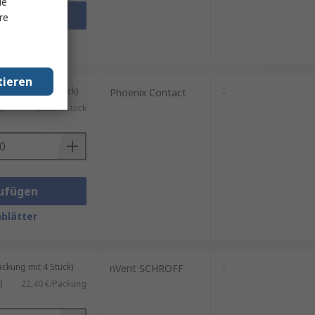
le
ufügen
re
blätter
tieren
kung mit 20 Stück)
Phoenix Contact
-
)
4,929 €/Stück
ufügen
blätter
kung mit 4 Stück)
nVent SCHROFF
-
)
22,40 €/Packung