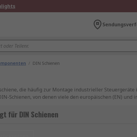
lights
Sendungsverf
omponenten
/
DIN Schienen
schiene, die häufig zur Montage industrieller Steuergerät
 DIN-Schienen, von denen viele den europäischen (EN) und 
men, die die Schiene sichern soll.
gt für DIN Schienen
urücksetzen