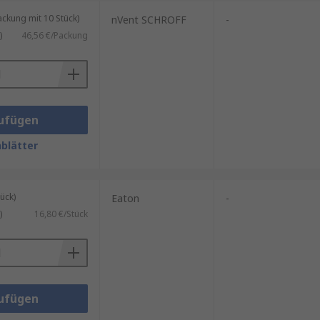
kung mit 10 Stück)
nVent SCHROFF
-
)
46,56 €/Packung
ufügen
blätter
ück)
Eaton
-
)
16,80 €/Stück
ufügen