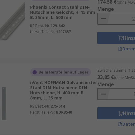
174,58 €
(ohne MwSt
Phoenix Contact Stahl DIN-
Menge
Hutschiene Gelocht, H. 15 mm
B. 35mm, L. 500 mm
RS Best.-Nr.
129-642
Herst. Teile-Nr.
1207657
Hinz
Daten
Zwischensumme (1 St
Beim Hersteller auf Lager
33,85 €
(ohne MwSt.
nVent HOFFMAN Galvanisierter
Menge
Stahl DIN-Hutschiene DIN-
Hutschiene, H. 400 mm B.
8mm, L. 35 mm
RS Best.-Nr.
275-514
Herst. Teile-Nr.
BDR3540
Hinz
Daten