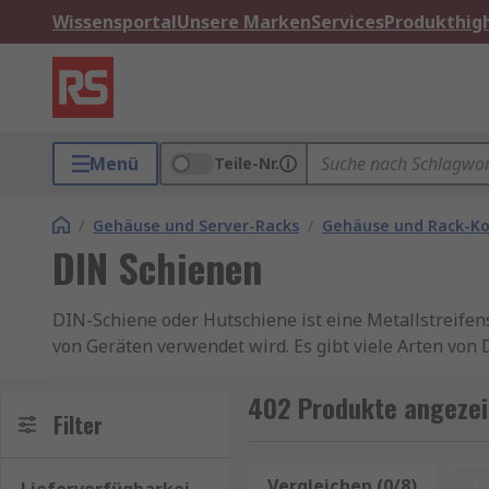
Wissensportal
Unsere Marken
Services
Produkthigh
Menü
Teile-Nr.
/
Gehäuse und Server-Racks
/
Gehäuse und Rack-K
DIN Schienen
DIN-Schiene oder Hutschiene ist eine Metallstreifen
von Geräten verwendet wird. Es gibt viele Arten von
entsprechen um mit den Steuergeräten übereinzustim
402 Produkte angezei
Arten von Hutschienen
Filter
Es gibt vier gängige Hutschienentypen:
Vergleichen (0/8)
Z