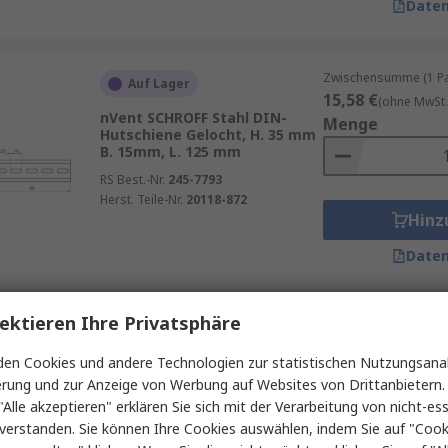
Daten
Zwischensumme (1 Pac
Auf Lager
15,58 €
(ohne MwSt.
nVent SCHROFF Stahl DIN-
Menge
Hutschiene Gelocht, H. 35 mm
B. 15mm, L. 125 mm
RS Best.-Nr.
245-7793
Herst. Teile-Nr.
20118-872
Hinz
Daten
ektieren Ihre Privatsphäre
Zwischensumme (1 Pac
Beim Hersteller auf Lager
127,70 €
(ohne MwSt
en Cookies und andere Technologien zur statistischen Nutzungsanal
Phoenix Contact Aluminium
Menge
erung und zur Anzeige von Werbung auf Websites von Drittanbietern.
DIN-Hutschiene Ungelocht, H.
15 mm B. 35mm, L. 250 mm
"Alle akzeptieren" erklären Sie sich mit der Verarbeitung von nicht-ess
verstanden. Sie können Ihre Cookies auswählen, indem Sie auf "Cook
RS Best.-Nr.
120-143