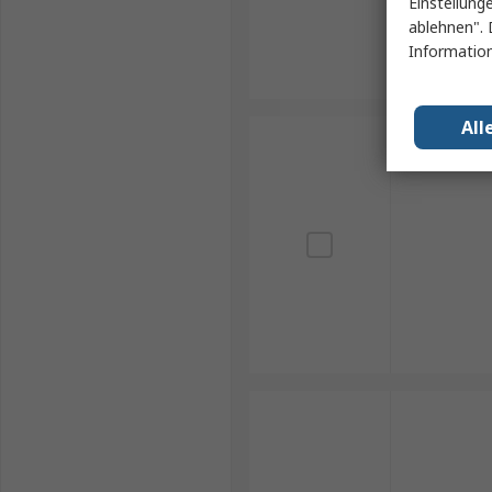
Einstellung
ablehnen". 
Information
All