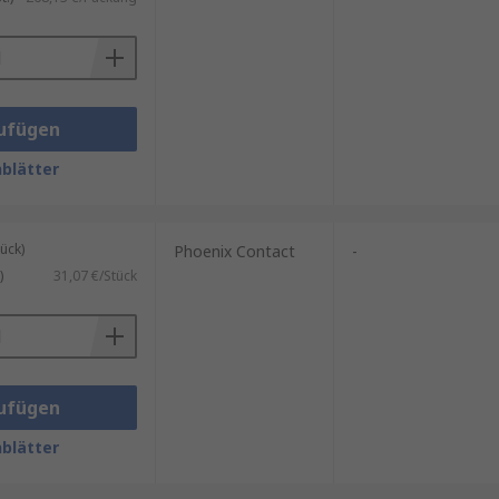
ufügen
blätter
ück)
Phoenix Contact
-
)
31,07 €/Stück
n wie
Phoenix Contact
,
nVent
ufügen
blätter