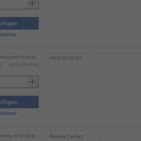
ufügen
blätter
kung mit 10 Stück)
nVent SCHROFF
-
)
42,91 €/Packung
ufügen
blätter
kung mit 20 Stück)
Phoenix Contact
-