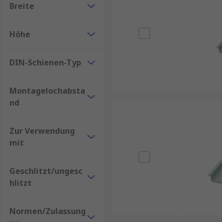
Breite
Anschlussklemmenblöcke für DIN-Schienen
Automatisierungs- und Steuergeräte
Höhe
Stromversorgung
DIN-Schienen-Typ
Robotik
Steckrelais
Montagelochabsta
Einbaumessgeräte
nd
E/A-Geräte
Zur Verwendung
RS verfügt über eine große Auswahl an DIN-Schien
mit
SCHROFF
,
Fibox
,
nVent HOFFMAN
,
HENSEL
und unse
Geschlitzt/ungesc
hlitzt
Normen/Zulassung