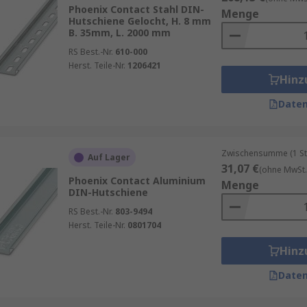
Phoenix Contact Stahl DIN-
Menge
Hutschiene Gelocht, H. 8 mm
B. 35mm, L. 2000 mm
RS Best.-Nr.
610-000
Herst. Teile-Nr.
1206421
Hinz
Daten
Zwischensumme (1 St
Auf Lager
31,07 €
(ohne MwSt.
Phoenix Contact Aluminium
en, um Ihren Ausnahmen von einigen der führenden Marke
Menge
DIN-Hutschiene
rer eigenen Marke
RS PRO
zu entsprechen.
RS Best.-Nr.
803-9494
Herst. Teile-Nr.
0801704
Hinz
Daten