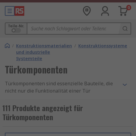
0
Teile-Nr.
/
Konstruktionsmaterialien
/
Konstruktionssysteme
/
und industrielle
Systemteile
Türkomponenten
Türkomponenten sind essenzielle Bauteile, die
nicht nur die Funktionalität einer Tür
gewährleisten, sondern auch maßgeblich zur
Sicherheit, Energieeffizienz und Ästhetik eines
111 Produkte angezeigt für
Gebäudes beitragen. Ob für Wohnhäuser,
Türkomponenten
Bürogebäude oder industrielle Anlagen – die
Auswahl hochwertiger Türkomponenten ist
entscheidend für die Langlebigkeit und