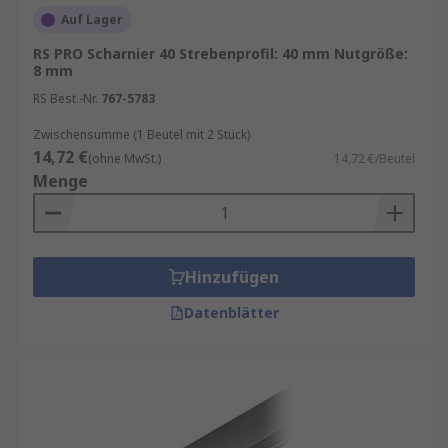
Bereichen Anwendung:
Auf Lager
RS PRO Scharnier 40 Strebenprofil: 40 mm Nutgröße:
Privathaushalte
– für Haustüren,
8 mm
Wohnungstüren und Innentüren.
RS Best.-Nr.
767-5783
Gewerbe und Industrie
– für
Brandschutztüren, Sicherheitstüren und
Zwischensumme (1 Beutel mit 2 Stück)
14,72 €
Automatiktüren.
(ohne MwSt.)
14,72 €/Beutel
Menge
Öffentliche Einrichtungen
– mit
barrierefreien Türlösungen und
Zugangskontrollen.
Hinzufügen
Datenblätter