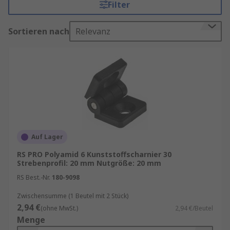
Filter
Zuverlässigkeit jeder Türlösung.
Sortieren nach
Relevanz
Unter Türkomponenten versteht man alle
mechanischen und elektronischen Elemente, die
in oder an einer Tür verbaut sind. Dazu gehören
unter anderem:
Türbänder (Scharniere)
– sorgen für die
Beweglichkeit der Tür.
Schlösser und Schließsysteme
–
gewährleisten Sicherheit und
Auf Lager
Zutrittskontrolle.
RS PRO Polyamid 6 Kunststoffscharnier 30
Türgriffe und Drückergarnituren
–
Strebenprofil: 20 mm Nutgröße: 20 mm
ermöglichen die Bedienung.
RS Best.-Nr.
180-9098
Türschließer
– sorgen für automatisches
Zwischensumme (1 Beutel mit 2 Stück)
und kontrolliertes Schließen.
2,94 €
(ohne MwSt.)
2,94 €/Beutel
Dichtungen und Schwellen
– verbessern
Menge