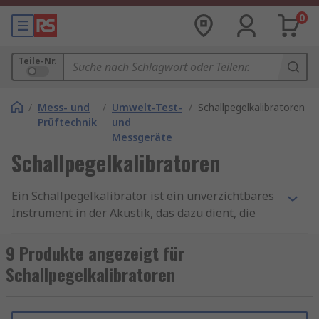
0
Teile-Nr.
/
Mess- und
/
Umwelt-Test-
/
Schallpegelkalibratoren
Prüftechnik
und
Messgeräte
Schallpegelkalibratoren
Ein Schallpegelkalibrator ist ein unverzichtbares
Instrument in der Akustik, das dazu dient, die
Genauigkeit von Schallpegelmessgeräten
sicherzustellen. In vielen Bereichen, sei es in der
9 Produkte angezeigt für
Industrie, im Bauwesen oder in der
Schallpegelkalibratoren
Umweltmessung, ist eine präzise Schallmessung
entscheidend.