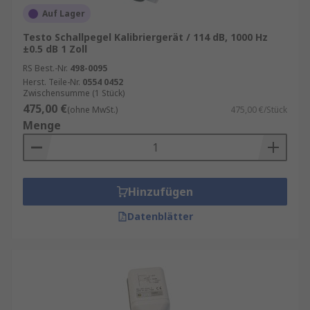
Schallpegelkalibrators hilft dabei, diese
Auf Lager
Normen einzuhalten.
Testo Schallpegel Kalibriergerät / 114 dB, 1000 Hz
Kosteneffizienz:
Durch die frühzeitige
±0.5 dB 1 Zoll
Erkennung von Abweichungen in der
RS Best.-Nr.
498-0095
Messgenauigkeit können teure Fehler und
Herst. Teile-Nr.
0554 0452
Zwischensumme (1 Stück)
Nacharbeiten vermieden werden.
475,00 €
(ohne MwSt.)
475,00 €/Stück
Menge
Kalibration
Bei Bedarf bieten wir auch einen
hervorragenden Inhouse-Kalibrierungsservice
Hinzufügen
an. Siehe hier für weitere Details zu unserem
Kalibrierungsservice
.
Datenblätter