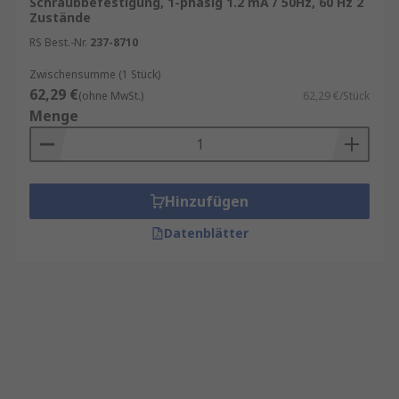
Schraubbefestigung, 1-phasig 1.2 mA / 50Hz, 60 Hz 2
Zustände
RS Best.-Nr.
237-8710
Zwischensumme (1 Stück)
62,29 €
(ohne MwSt.)
62,29 €/Stück
Menge
Hinzufügen
Datenblätter