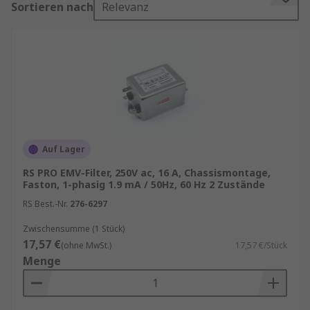
Sortieren nach
Relevanz
angeschlossenen Stromleitung zu reduzieren.
Dies verhindert eine Verschlechterung der
Stromkreisleistung.
RS bietet eine umfangreiche Auswahl an
hochwertigen Netzleitungsfiltern führender
Hersteller an, einschließlich Schaffner, Roxburgh
EMC, Murata, SCHURTER und natürlich unsere
Eigenmarke RS PRO
Auf Lager
Wofür werden Netzfilter eingesetzt?
RS PRO EMV-Filter, 250V ac, 16 A, Chassismontage,
Faston, 1-phasig 1.9 mA / 50Hz, 60 Hz 2 Zustände
RS Best.-Nr.
276-6297
Netzfilter sind nützlich für die
Emissionsreduzierung in Schaltnetzteilen oder
Zwischensumme (1 Stück)
17,57 €
Maschinen, die Dampf, Rauch oder Kohlendioxid
(ohne MwSt.)
17,57 €/Stück
Menge
erzeugen. Diese Filter sind auch erforderlich, um
elektromagnetische Störungen zu verringern, die
bei Funkübertragungsgeräten und nuklearen