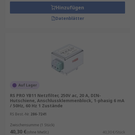
Verfahren zu unerwünschtem Verhalten führen
Hinzufügen
können.
Datenblätter
Arten von Netzfiltern
Netzfilter können je nach Ausstattung in
einphasigen, dreiphasigen oder
Gleichstromversorgungsanwendungen
eingesetzt werden. Elektrische und elektronische
Geräte wie Schaltnetzteile, Motorsteuerungen,
Induktionskochgeräte und Geräte für die
Lebensmittelindustrie nutzen einphasige Filter.
Auf Lager
Dreiphasige Filter sind in Frequenzwandlern,
Motorantrieben, und Werkzeugmaschinen üblich.
RS PRO YB11 Netzfilter, 250V ac, 20 A, DIN-
Hutschiene, Anschlussklemmenblock, 1-phasig 6 mA
Gleichstromfilter finden sich in der Regel in
/ 50Hz, 60 Hz 1 Zustände
Mobiltelefonen, Flachbildfernsehern und
RS Best.-Nr.
286-7241
Elektro- oder Hybridfahrzeugen.
Zwischensumme (1 Stück)
40,30 €
(ohne MwSt.)
40,30 €/Stück