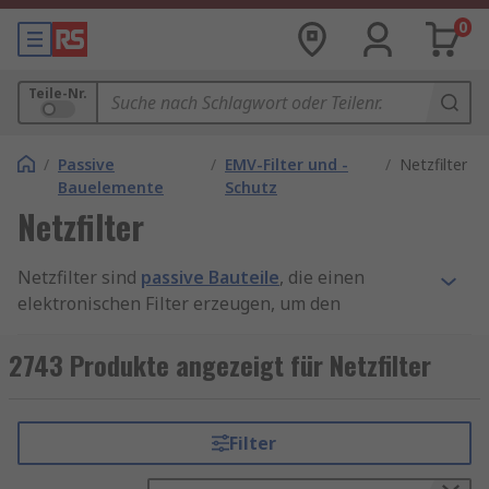
0
Teile-Nr.
/
Passive
/
EMV-Filter und -
/
Netzfilter
Bauelemente
Schutz
Netzfilter
Netzfilter sind
passive Bauteile
, die einen
elektronischen Filter erzeugen, um den
elektrischen Stromkreisen angemessene
Frequenzeigenschaften zu liefern.
2743 Produkte angezeigt für Netzfilter
Netzleitungsfilter verbinden das elektronische
Gerät mit einer externen Leitung, um
leitungsgeführte Frequenzen wie
Filter
Funkfrequenzen (RFI) oder elektromagnetische
Störungen (EMI) zwischen dem Gerät und der