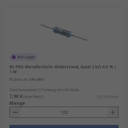
Anwendungen, die hohe Leistung und
mechanische Festigkeit erfordern, wie etwa in
der Leistungselektronik oder bei der Herstellung
von Prototypen.
Auf Lager
RS PRO Metallschicht Widerstand, Axial 2 kΩ 0.5 % /
1 W
RS Best.-Nr.
174-2917
Zwischensumme (1 Packung mit 100 Stück)
7,90 €
(ohne MwSt.)
0,079 €/Stück
Menge