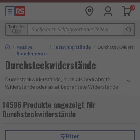
0
Teile-Nr.
/
Passive
/
Festwiderstände
/
Durchsteckwiderstä
Bauelemente
Durchsteckwiderstände
Durchsteckwiderstände, auch als bedrahtete
Widerstände oder axial bedrahtete Widerstände
bekannt, sind wesentliche elektronische
Bauelemente, die in einer Vielzahl von
14596 Produkte angezeigt für
Anwendungen in der Elektronik verwendet
Durchsteckwiderstände
werden. Ihre Aufgabe besteht darin, den
elektrischen Stromfluss zu begrenzen und
dadurch Spannungsteiler, Filter oder
Filter
Schutzschaltungen zu realisieren.