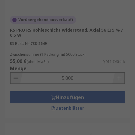
Stromversorgungen
: Hier werden
Durchsteckwiderstände eingesetzt, um
Vorübergehend ausverkauft
Spannung zu teilen oder den Strom zu
RS PRO RS Kohleschicht Widerstand, Axial 56 Ω 5 % /
begrenzen.
0.5 W
Automobilindustrie
: Aufgrund ihrer
RS Best.-Nr.
738-2649
Robustheit gegenüber Vibrationen werden
Zwischensumme (1 Packung mit 5000 Stück)
diese Widerstände häufig in Fahrzeugen
55,00 €
(ohne MwSt.)
0,011 €/Stück
verwendet, insbesondere in Steuergeräten
Menge
und Sensoren.
Industrielle Elektronik
: In
Industrieanlagen, die starken
mechanischen Belastungen ausgesetzt sind,
Hinzufügen
bieten Durchsteckwiderstände eine
Datenblätter
zuverlässige Lösung.
Medizintechnik
: Präzise Anwendungen wie
Diagnosegeräte und medizinische