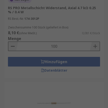
Daher werden sie oft in
RS PRO Metallschicht Widerstand, Axial 4.7 kΩ 0.25
Hochleistungsanwendungen eingesetzt.
% / 0.4 W
Einfache Handhabung
: Die größere
RS Best.-Nr.
174-3012P
Baugröße von Durchsteckwiderständen
Zwischensumme 100 Stück (geliefert in Box)
erleichtert die manuelle Handhabung und
8,10 €
(ohne MwSt.)
0,081 €/Stück
das Löten, was sie ideal für
Menge
Prototypenentwicklung und
Kleinserienfertigung macht.
Einsatzgebiete von
Hinzufügen
Durchsteckwiderständen
Datenblätter
Durchsteckwiderstände finden in einer Vielzahl
von Anwendungen Einsatz. Ihre Verwendung
reicht von einfachen Haushaltsgeräten bis hin zu
hochkomplexen industriellen und militärischen
Schaltungen. Einige typische Anwendungsgebiete
sind: