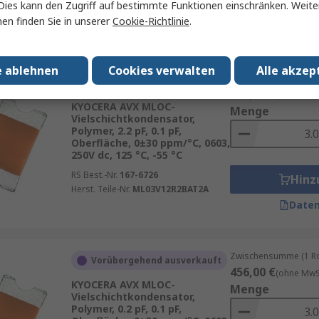
Hinz
Dies kann den Zugriff auf bestimmte Funktionen einschränken. Weite
Herst. Teile-Nr.
ML03V11R3BAT2A
en finden Sie in unserer
Cookie-Richtlinie
.
Daten
e ablehnen
Cookies verwalten
Alle akzep
Zwischensumme (1 Rol
Vorübergehend ausverkauft
420,00 €
(ohne MwSt
KYOCERA AVX MLOC-
Menge
Vielschichtkondensator,
Polymer, 2.2 pF, 0.1 pF,
Oberfläche, 0±30 ppm/°C, 0603,
250V dc, 125 °C, -55 °C
RS Best.-Nr.
167-6726
Hinz
Herst. Teile-Nr.
ML03V12R2BAT2A
Daten
Zwischensumme (1 Rol
Vorübergehend ausverkauft
456,00 €
(ohne MwSt
KYOCERA AVX MLOC-
Menge
Vielschichtkondensator,
Polymer, 0.2 pF, 0.1 pF,