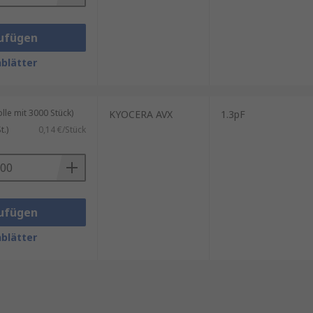
ufügen
blätter
le mit 3000 Stück)
KYOCERA AVX
1.3pF
.)
0,14 €/Stück
ufügen
blätter