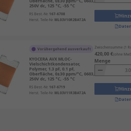
Oberfläche, 0±30 ppm/°C, 0603,
250V dc, 125 °C, -55 °C
RS Best.-Nr.
167-6708
Hinz
Herst. Teile-Nr.
ML03V10R2BAT2A
Daten
Zwischensumme (1 Rol
Vorübergehend ausverkauft
420,00 €
(ohne MwSt
KYOCERA AVX MLOC-
Menge
Vielschichtkondensator,
Polymer, 1.3 pF, 0.1 pF,
Oberfläche, 0±30 ppm/°C, 0603,
250V dc, 125 °C, -55 °C
RS Best.-Nr.
167-6719
Hinz
Herst. Teile-Nr.
ML03V11R3BAT2A
Daten