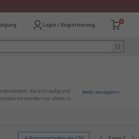
0
olgung
Login / Registrierung
omponenten, die sich aufgrund
Mehr anzeigen
ensatoren werden vor allem in
artphones, Computern, Wearables
Herunterladen als CSV
1
von
1