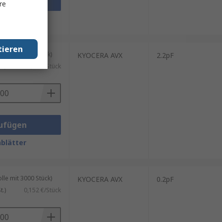
ufügen
re
blätter
tieren
le mit 3000 Stück)
KYOCERA AVX
2.2pF
.)
0,14 €/Stück
ufügen
blätter
le mit 3000 Stück)
KYOCERA AVX
0.2pF
.)
0,152 €/Stück