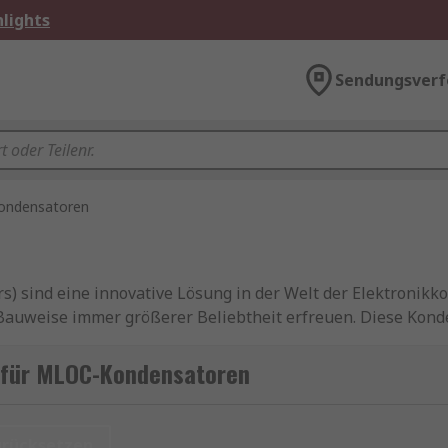
lights
Sendungsverf
ndensatoren
) sind eine innovative Lösung in der Welt der Elektronikk
 Bauweise immer größerer Beliebtheit erfreuen. Diese Kond
d eine hohe Effizienz gefragt sind, beispielsweise in Sm
 für MLOC-Kondensatoren
urücksetzen