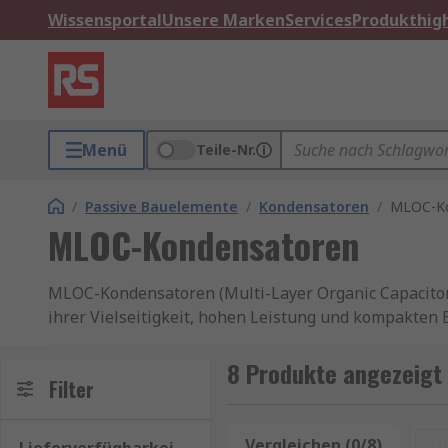
Wissensportal
Unsere Marken
Services
Produkthigh
Menü
Teile-Nr.
/
Passive Bauelemente
/
Kondensatoren
/
MLOC-Ko
MLOC-Kondensatoren
MLOC-Kondensatoren (Multi-Layer Organic Capacitors
ihrer Vielseitigkeit, hohen Leistung und kompakten
Anwendungen verwendet, bei denen Platzersparnis un
und anderen modernen elektronischen Geräten.
8 Produkte angezeigt
Filter
Was sind MLOC-Kondensatoren?
Vergleichen (0/8)
Z