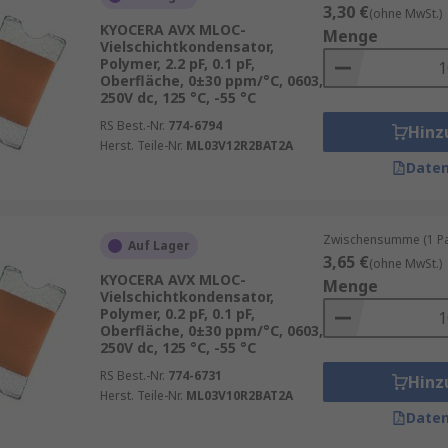
3,30 €
(ohne MwSt.)
begrenzt ist, beispielsweise in tragbaren Geräten wie Smar
KYOCERA AVX MLOC-
Menge
ägt zur Platzersparnis bei, ohne die Leistung zu beeinträc
Vielschichtkondensator,
Polymer, 2.2 pF, 0.1 pF,
-Kondensatoren bieten eine hohe Kapazität in einem kompa
Oberfläche, 0±30 ppm/°C, 0603,
eversorgung benötigen. Zudem bieten sie eine niedrige Spa
250V dc, 125 °C, -55 °C
RS Best.-Nr.
774-6794
Hinz
Herst. Teile-Nr.
ML03V12R2BAT2A
en Materialien sind nicht nur leicht, sondern auch wider
Daten
Lebensdauer der MLOC-Kondensatoren und damit zu einer zu
r Reduktion des Energieverbrauchs bei, da sie eine hohe 
Zwischensumme (1 Pac
Auf Lager
ist besonders vorteilhaft für tragbare Geräte, die auf ein
3,65 €
(ohne MwSt.)
KYOCERA AVX MLOC-
Menge
Vielschichtkondensator,
 organischen Materialien basieren, können sie umweltfre
Polymer, 0.2 pF, 0.1 pF,
Oberfläche, 0±30 ppm/°C, 0603,
den oder Keramik basieren. Diese Reduzierung von giftigen
250V dc, 125 °C, -55 °C
ponenten beitragen.
RS Best.-Nr.
774-6731
Hinz
Herst. Teile-Nr.
ML03V10R2BAT2A
Daten