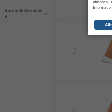
ablehnen". 
Information
Automobilstandar
d
All