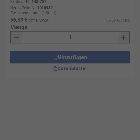
RS Best.-Nr.
143-757
Herst. Teile-Nr.
1018980
Zwischensumme (1 Stück)
56,39 €
(ohne MwSt.)
56,39 €/Stück
Menge
Hinzufügen
Datenblätter