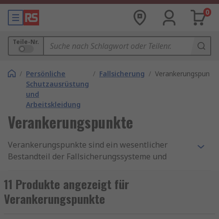
0
Teile-Nr.
/
Persönliche
/
Fallsicherung
/
Verankerungspunkt
Schutzausrüstung
und
Arbeitskleidung
Verankerungspunkte
Verankerungspunkte sind ein wesentlicher
Bestandteil der Fallsicherungssysteme und
spielen eine entscheidende Rolle bei der
Gewährleistung der Sicherheit von Arbeitern in
11 Produkte angezeigt für
Höhen.
Verankerungspunkte
Verankerungspunkte sind spezielle