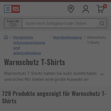
0
Teile-Nr.
/
Persönliche
/
Warnbekleidung
/
Warnschutz
Schutzausrüstung
T-Shirts
und
Arbeitskleidung
Warnschutz T-Shirts
Warnschutz T-Shirts halten Sie kühl, komfortabel
und sicher. Wir bieten eine große Auswahl an
Herren- und Unisex-T-Shirts, die zu Ihren
individuellen Anforderungen passen. Unser
728 Produkte angezeigt für Warnschutz T-
Sortiment umfasst gut sichtbare Langarm- und
Shirts
Kurzarmoptionen von führenden Marken wie
Helly Hansen
,
Mascot Workwear
,
ProGARM
,
T2S
,