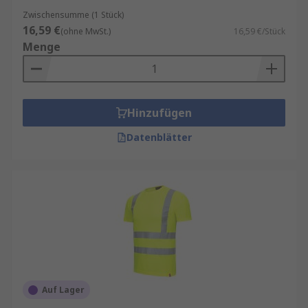
Sicherheit am Arbeitsplatz und verringern das
Zwischensumme (1 Stück)
Verletzungsrisiko. Reflektierende Materialien,
16,59 €
(ohne MwSt.)
16,59 €/Stück
die bei gut sichtbaren Kleidungsstücken
Menge
verwendet werden, reflektieren Lichtstrahlen in
die gleiche Richtung, aus der sie kommen. Gut
sichtbare Kleidung gehört zu den
Schutzelementen, die durch die Vorschriften zur
Hinzufügen
Verwendung von persönlicher Schutzausrüstung
Datenblätter
(PSA) bei der Arbeit klassifiziert sind.
Anwendungen
Industrieanwendungen
Lager
Verkehrsregelung
Handwerker
Auf Lager
Outdoor-Aktivitäten