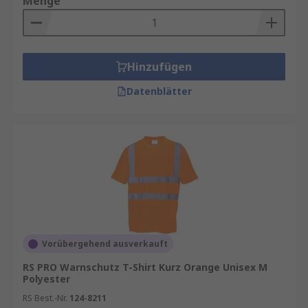
Menge
Warnschutz T-Shirts
Größen UK und EUR
Größen S bis XL
Hinzufügen
Langarm
und
Kurzarm
Datenblätter
Herren
,
Damen
und
Unisex
Primärfarben
Gelb
oder
Orange
Gut sichtbarer, reflektierender Streifen auf
Hüfte, Armen oder Schultern
Schnell trocknendes Polyestermaterial
Für empfindliche Haut geeignet und
atmungsaktiv
Vorübergehend ausverkauft
Hohe Sichtbarkeit
RS PRO Warnschutz T-Shirt Kurz Orange Unisex M
Polyester
Warnschutz T-Shirts sind Arbeitskleidung, in der
RS Best.-Nr.
124-8211
man gesehen wird und sicher ist. Sie sorgen für