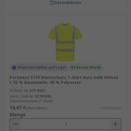
Datenblätter
Beim Hersteller auf Lager
RS Better World
Portwest S170 Warnschutz T-Shirt Kurz Gelb Unisex
L 55 % Baumwolle, 45 % Polyester
RS Best.-Nr.
271-8537
Herst. Teile-Nr.
S170YERL
Zwischensumme (1 Stück)
16,87 €
(ohne MwSt.)
16,87 €/Stück
Menge