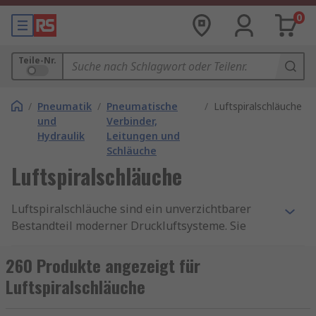
0
Teile-Nr.
/
Pneumatik
/
Pneumatische
/
Luftspiralschläuche
und
Verbinder,
Hydraulik
Leitungen und
Schläuche
Luftspiralschläuche
Luftspiralschläuche sind ein unverzichtbarer
Bestandteil moderner Druckluftsysteme. Sie
zeichnen sich durch ihre kompakte Bauweise,
hohe Flexibilität und lange Lebensdauer aus.
260 Produkte angezeigt für
Dank ihrer spiralförmigen Struktur lassen sich
Luftspiralschläuche
diese Schläuche platzsparend einsetzen und
bieten gleichzeitig eine hervorragende