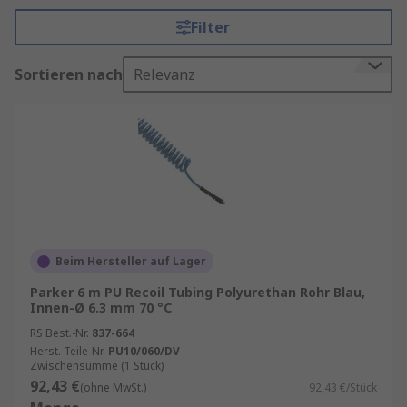
Bewegungsfreiheit.
Filter
Ein Luftspiralschlauch ist ein spezieller
Sortieren nach
Relevanz
Druckluftschlauch, der in einer Spirale gewickelt
ist. Diese Bauform sorgt dafür, dass der Schlauch
sich bei Nichtgebrauch automatisch
zusammenzieht und somit weniger Platz
beansprucht. Gleichzeitig verhindert die
Spiralform ein Verheddern oder Knicken, was die
Arbeitssicherheit und Effizienz erhöht.
Informationen zur spätesten Bestelluhrzeit für
Beim Hersteller auf Lager
eine garantierte Lieferung am nächsten Werktag
sowie zum Mindestbestellwert für eine
Parker 6 m PU Recoil Tubing Polyurethan Rohr Blau,
Innen-Ø 6.3 mm 70 °C
kostenfreie Lieferung finden Sie auf der
jeweiligen Produktseite.
RS Best.-Nr.
837-664
Herst. Teile-Nr.
PU10/060/DV
Zwischensumme (1 Stück)
Vorteile von Luftspiralschläuchen
92,43 €
(ohne MwSt.)
92,43 €/Stück