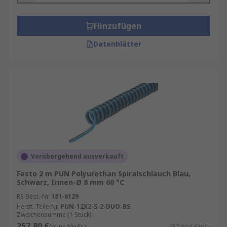
Hinzufügen
Datenblätter
Vorübergehend ausverkauft
Festo 2 m PUN Polyurethan Spiralschlauch Blau,
Schwarz, Innen-Ø 8 mm 60 °C
RS Best.-Nr.
181-6129
Herst. Teile-Nr.
PUN-12X2-S-2-DUO-BS
Zwischensumme (1 Stück)
257,80 €
(ohne MwSt.)
257,80 €/Stück