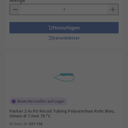
Menge
Platzsparend und ordentlich
: Durch die
Spiralform bleibt der Schlauch kompakt und
ordentlich, selbst bei längeren
Arbeitswegen. Das reduziert Stolperfallen
Hinzufügen
und sorgt für eine saubere
Datenblätter
Arbeitsumgebung.
Hohe Flexibilität:
Luftspiralschläuche sind
extrem flexibel und ermöglichen eine große
Bewegungsfreiheit. Sie eignen sich perfekt
für Anwendungen, bei denen Werkzeuge
häufig bewegt werden müssen.
Robuste Materialien:
Die meisten
Luftspiralschläuche bestehen aus
Polyurethan (PU) oder Polyamid (PA). Diese
Beim Hersteller auf Lager
Materialien sind abriebfest,
Parker 2 m PU Recoil Tubing Polyurethan Rohr Blau,
chemikalienbeständig und halten hohen
Innen-Ø 7 mm 70 °C
Belastungen stand.
RS Best.-Nr.
837-158