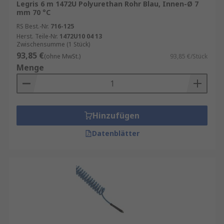
Legris 6 m 1472U Polyurethan Rohr Blau, Innen-Ø 7
Beim Kauf eines Luftspiralschlauchs sollten Sie
mm 70 °C
auf folgende Punkte achten:
RS Best.-Nr.
716-125
Herst. Teile-Nr.
1472U10 04 13
Zwischensumme (1 Stück)
Innendurchmesser und Länge
: Diese
93,85 €
(ohne MwSt.)
93,85 €/Stück
bestimmen den Luftdurchfluss und die
Menge
Reichweite.
Materialqualität
: PU-Schläuche sind
besonders flexibel, PA-Schläuche bieten
hohe Druckfestigkeit.
Hinzufügen
Anschlüsse
: Achten Sie auf kompatible
Datenblätter
Kupplungen und Gewindegrößen.
Maximaler Betriebsdruck
: Je nach
Anwendung muss der Schlauch den
erforderlichen Druck sicher aushalten