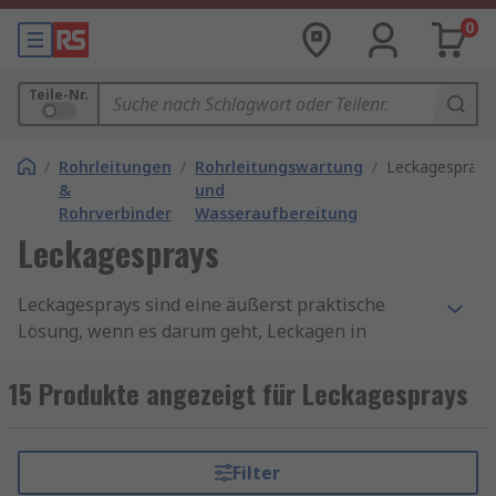
0
Teile-Nr.
/
Rohrleitungen
/
Rohrleitungswartung
/
Leckagesprays
&
und
Rohrverbinder
Wasseraufbereitung
Leckagesprays
Leckagesprays sind eine äußerst praktische
Lösung, wenn es darum geht, Leckagen in
Druckluft- und Gasanlagen schnell und
zuverlässig zu identifizieren. Besonders in der
15 Produkte angezeigt für Leckagesprays
Industrie und im Handwerk haben sich diese
Produkte bewährt, da sie leicht anzuwenden und
sofort einsatzbereit sind.
Filter