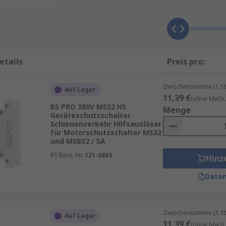
aten
tz ausgelegt und zeichnen sich durch hohe Auslösegenauig
nstrom, Bauform, Anschlussart und Kompatibilität mit bes
ordnung verschiedener Schutzprinzipien bietet der Leitfade
etails
Preis pro:
che Einsatzbereiche übersichtlich erklärt.
Zwischensumme (1 St
Auf Lager
11,39 €
(ohne MwSt.
RS PRO 380V MS32 HS
Menge
Geräteschutzschalter
Schienenverkehr Hilfsauslöser
ngsautomaten 16A
für Motorschutzschalter MS32
und MSB32 / 5A
luss
RS Best.-Nr.
121-6863
Hinz
tion
Daten
Zwischensumme (1 St
Auf Lager
11,39 €
varianten erhältlich, um unterschiedliche Schutzanforder
(ohne MwSt.