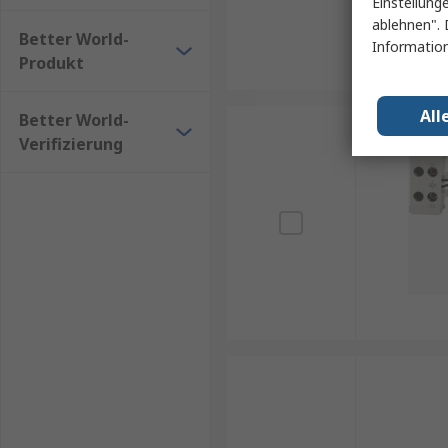
Einstellung
ablehnen". 
Better World-
Information
Produkt
All
Better World-
Verifizierung