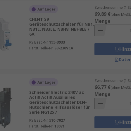
re Installation konzipiert und lassen sich in unterschiedl
Zwischensumme (1 St
riellen Schaltschränken.
Auf Lager
69,89 €
(ohne MwSt.
CHINT S9
Menge
Geräteschutzschalter für NB1,
NB1L, NB3LE, NBH8, NBH8LE /
6A
RS Best.-Nr.
195-3933
hafte Leiterfixierung
Herst. Teile-Nr.
S9-230VCA
Hinz
allationen
Daten
t, wo elektrische Stromkreise zuverlässig und normkonfor
schinensteuerungen, Gebäudetechnik sowie industrielle An
 Funktion des Leitungsschutzes und bilden eine zentrale
Zwischensumme (1 St
Auf Lager
66,77 €
(ohne MwSt.
Schneider Electric 240V ac
Menge
Acti9 Acti9 Auxiliaires
Geräteschutzschalter DIN-
Hutschiene Hilfsauslöser für
Serie NG125 /
lten Nennstrom, Ausschaltvermögen, Anschlussart und Syst
RS Best.-Nr.
510-7027
Hinz
ment hochwertiger Sicherungsautomaten führender Marken w
Herst. Teile-Nr.
19071
 die für geprüfte Qualität, Sicherheit und langfristige Zuve