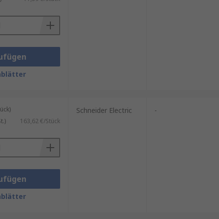
wenn abgestufte oder ergänzende
ufügen
blätter
ück)
Schneider Electric
-
.)
163,62 €/Stück
ufügen
blätter