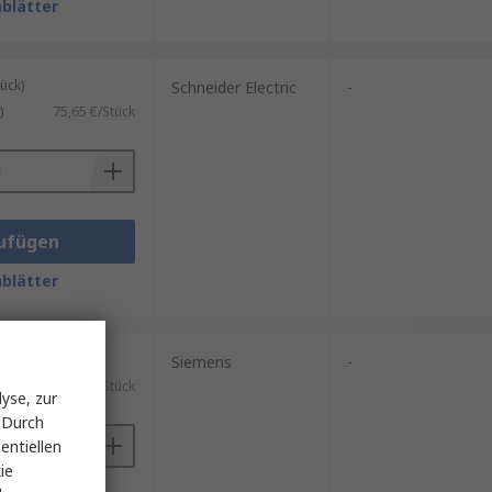
blätter
ösungen unterstützen, sowie von
arkeit sichern und die
ück)
Schneider Electric
-
)
75,65 €/Stück
ufügen
blätter
ück)
Siemens
-
)
45,45 €/Stück
yse, zur
 Durch
entiellen
ie