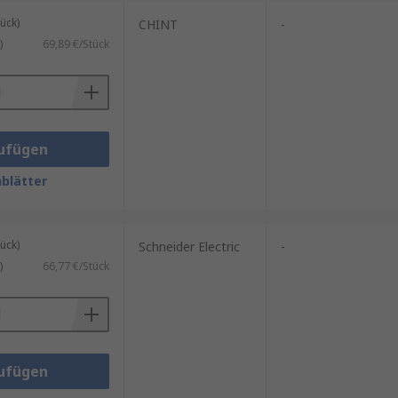
ichen Umgebungen einsetzen, von
ück)
CHINT
-
)
69,89 €/Stück
ufügen
blätter
m abgesichert werden müssen.
lagen. In professionellen
 Komponente moderner Schutz‑
ück)
Schneider Electric
-
)
66,77 €/Stück
emkompatibilität sorgfältig
ufügen
ie
RS PRO
, unserer eigenen
rlässigkeit stehen. Ergänzend