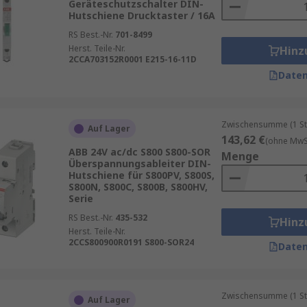
Geräteschutzschalter DIN-
Hutschiene Drucktaster / 16A
RS Best.-Nr.
701-8499
Herst. Teile-Nr.
Hinz
2CCA703152R0001 E215-16-11D
Daten
Zwischensumme (1 St
Auf Lager
143,62 €
(ohne MwSt
ABB 24V ac/dc S800 S800-SOR
Menge
Überspannungsableiter DIN-
Hutschiene für S800PV, S800S,
S800N, S800C, S800B, S800HV,
Serie
RS Best.-Nr.
435-532
Hinz
Herst. Teile-Nr.
2CCS800900R0191 S800-SOR24
Daten
Zwischensumme (1 St
Auf Lager