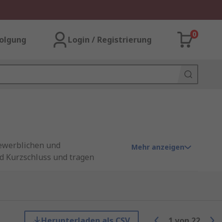
0
olgung
Login / Registrierung
gewerblichen und
Mehr anzeigen
d Kurzschluss und tragen
h Sicherungsautomaten nach einer
cherungen. In bestimmten
 standardisierten Installationen
Herunterladen als CSV
1
von
22