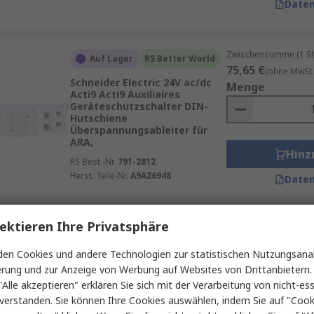
Daten
Products
, die energieeffiziente und ressourcenschonende L
lutions
, die Beschaffungsprozesse optimieren, die Verfügb
Zwischensumme (1 St
Auf Lager
RS Better World
75,65 €
(ohne MwSt.
Schneider Electric 24V ac/dc
Menge
Acti9 Acti9 Auxiliaires
Geräteschutzschalter DIN-
Hutschiene
Überspannungsableiter für
ARA,
Hinz
RS Best.-Nr.
791-2812
Herst. Teile-Nr.
A9A26948
Daten
ektieren Ihre Privatsphäre
Zwischensumme (1 St
Auf Lager
45,45 €
(ohne MwSt.
en Cookies und andere Technologien zur statistischen Nutzungsanal
Siemens 240V ac SIRIUS 3RV2
Menge
erung und zur Anzeige von Werbung auf Websites von Drittanbietern.
Geräteschutzschalter
Oberfläche
"Alle akzeptieren" erklären Sie sich mit der Verarbeitung von nicht-ess
Unterspannungsauslöser
verstanden. Sie können Ihre Cookies auswählen, indem Sie auf "Cook
RS Best.-Nr.
706-1939