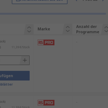
keit, robuste Bauweise und
tehenden Schutzkonzepten
n
Arten von Sicherungen
, der
Anzahl der
Marke
Programme
ück)
-
)
11,39 €/Stück
ufügen
blätter
ück)
-
ungen und Systemarchitekturen
)
11,39 €/Stück