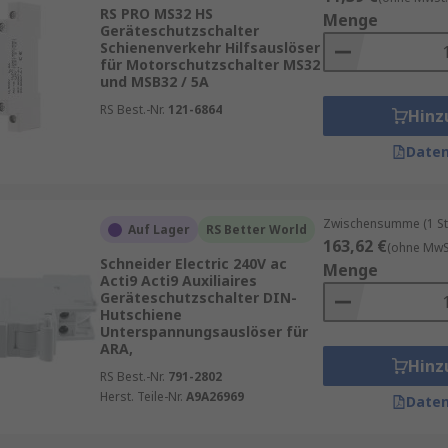
RS PRO MS32 HS
Menge
Schutz‑ und Schaltkomponenten kombinieren, insbesondere 
Geräteschutzschalter
Schienenverkehr Hilfsauslöser
für Motorschutzschalter MS32
und MSB32 / 5A
RS Best.-Nr.
121-6864
Hinz
isabsicherung
Daten
erbraucher
 Anpassung
Zwischensumme (1 St
utzes vor transienten Überspannungen
Auf Lager
RS Better World
163,62 €
(ohne MwSt
Schneider Electric 240V ac
Menge
Acti9 Acti9 Auxiliaires
Geräteschutzschalter DIN-
Hutschiene
schaltern
Unterspannungsauslöser für
trische Antriebe
ARA,
Hinz
RS Best.-Nr.
791-2802
und Verteilungen
Herst. Teile-Nr.
A9A26969
Daten
z, wie im
Ueberspannungsschutzratgeber
beschrieben