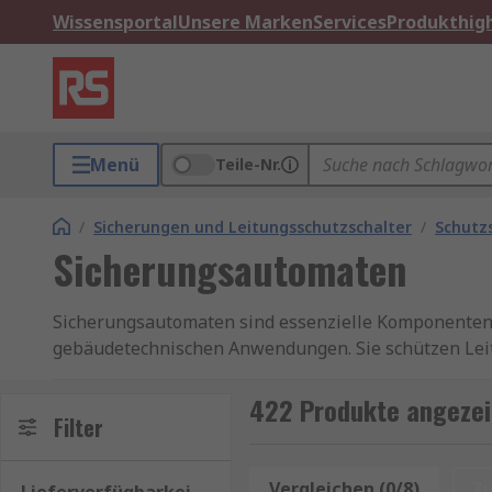
Wissensportal
Unsere Marken
Services
Produkthigh
Menü
Teile-Nr.
/
Sicherungen und Leitungsschutzschalter
/
Schutz
Sicherungsautomaten
Sicherungsautomaten sind essenzielle Komponenten f
gebäudetechnischen Anwendungen. Sie schützen Leit
maßgeblich zur Betriebssicherheit elektrischer Inst
Auslösung schnell wieder in Betrieb nehmen und bie
422 Produkte angezei
Filter
Anwendungsfällen werden Sicherungsautomaten au
in Verteilungen und Schaltschränken.
Vergleichen (0/8)
Z