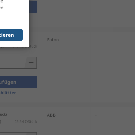
le
ufügen
re
blätter
tieren
ück)
Eaton
-
.)
147,46 €/Stück
ufügen
blätter
ück)
ABB
-
)
25,54 €/Stück