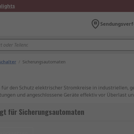
lights
Sendungsverf
schalter
/
Sicherungsautomaten
ür den Schutz elektrischer Stromkreise in industriellen, 
ungen und angeschlossene Geräte effektiv vor Überlast un
allationen bei. Als automatische Schutzschalter lassen sic
ten damit klare Vorteile gegenüber klassischen Schmelzsi
gt für Sicherungsautomaten
ch als
Leitungsschutzschalter
eingesetzt, insbesondere bei
urücksetzen