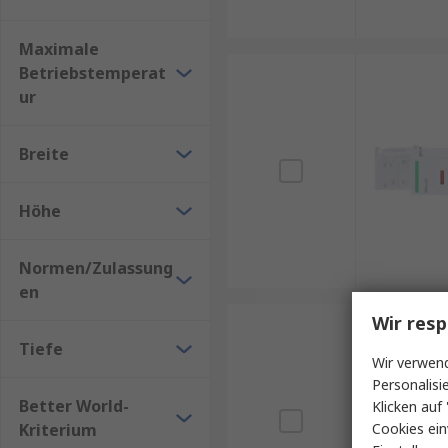
profitieren Kunden von nachhaltigen
Better World 
professionellen Services wie den
RS Procurement So
Maximale
Verwaltung technischer Komponenten vereinfachen.
Betriebstemperat
ur
Breite
Höhe
Normen/Zulassung
en
Wir resp
Tiefe
Wir verwend
Personalisi
Better World-
Klicken auf 
Kriterium
Cookies ein