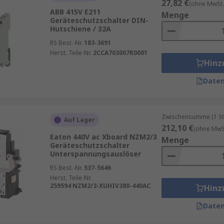
27,82 €
(ohne MwSt.
ABB 415V E211
Menge
Geräteschutzschalter DIN-
Hutschiene / 32A
RS Best.-Nr.
183-3691
Herst. Teile-Nr.
2CCA703007R0001
Hinz
Daten
Zwischensumme (1 St
Auf Lager
212,10 €
(ohne MwSt
Eaton 440V ac Xboard NZM2/3
Menge
Geräteschutzschalter
Unterspannungsauslöser
RS Best.-Nr.
537-5646
Herst. Teile-Nr.
259594 NZM2/3-XUHIV380-440AC
Hinz
Daten