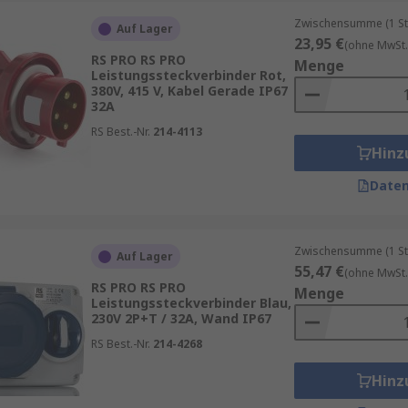
Zwischensumme (1 St
Auf Lager
23,95 €
(ohne MwSt.
RS PRO RS PRO
Menge
Leistungssteckverbinder Rot,
380V, 415 V, Kabel Gerade IP67
32A
bindung
RS Best.-Nr.
214-4113
 Wasser
Hinz
Daten
tragung
Zwischensumme (1 St
Auf Lager
55,47 €
(ohne MwSt.
RS PRO RS PRO
steckverbindern und Hochstromsteckverbindern sollten An
Menge
Leistungssteckverbinder Blau,
reiches Sortiment an hochwertigen Lösungen, darunter ver
230V 2P+T / 32A, Wand IP67
wendungen. Führende Marken wie
RS PRO
,
Mennekes
,
Schneid
RS Best.-Nr.
214-4268
Qualität, Zuverlässigkeit und hohe Performance in anspruc
Hinz
de Zubehör- und Anschlusskomponenten, wie Verlängerungs