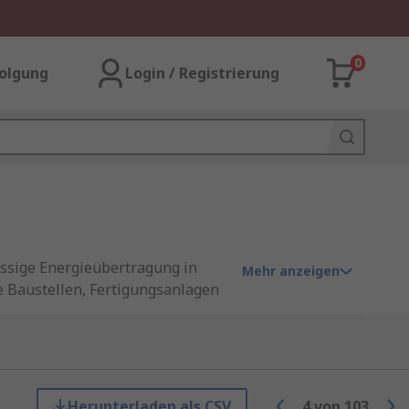
0
olgung
Login / Registrierung
ässige Energieübertragung in
Mehr anzeigen
 Baustellen, Fertigungsanlagen
msteckverbinder, die hohe
Herunterladen als CSV
4
von
103