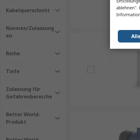
Einstellung
ablehnen". 
Kabelquerschnitt
Information
Normen/Zulassung
en
All
Reihe
Tiefe
Zulassung für
Gefahrenbereiche
Better World-
Produkt
Better World-