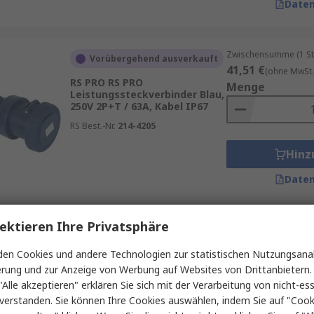
Daten
 Energieverteilungslösungen umzusetzen. Zusätzlich profi
 umweltbewusste Anwendungen unterstützen. Mit Services 
te Lagerhaltung und maximale Verfügbarkeit – ideal für in
Zwischensumme (1 St
Vorübergehend ausverkauft
41,51 €
(ohne MwSt.
RS PRO RS PRO
Menge
Leistungssteckverbinder Blau,
250V 2P+T / 63A, Kabel IP67
RS Best.-Nr.
214-4205
Hinz
Daten
ektieren Ihre Privatsphäre
Zwischensumme (1 St
Auf Lager
378,68 €
(ohne MwSt
en Cookies und andere Technologien zur statistischen Nutzungsanal
RS PRO RS PRO
Menge
erung und zur Anzeige von Werbung auf Websites von Drittanbietern.
Leistungssteckverbinder Rot,
400V 3P+N+PE / 63A, Wand
"Alle akzeptieren" erklären Sie sich mit der Verarbeitung von nicht-ess
IP67
verstanden. Sie können Ihre Cookies auswählen, indem Sie auf "Cook
RS Best.-Nr.
214-4258