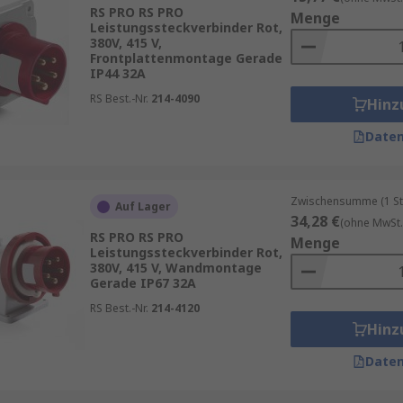
ührungen erhältlich, um unterschiedliche Anforderungen in
RS PRO RS PRO
Menge
Leistungssteckverbinder Rot,
e Stecksysteme zum Einsatz, die speziell für bestimmte 
380V, 415 V,
arken Hochstromsteckverbindern.
Frontplattenmontage Gerade
IP44 32A
RS Best.-Nr.
214-4090
Hinz
Daten
ng
rolle und Sicherheit
Zwischensumme (1 St
Auf Lager
nssichere Anwendungen
34,28 €
(ohne MwSt.
RS PRO RS PRO
Menge
Leistungssteckverbinder Rot,
strielle Fertigungsanlagen, Energieverteilungssysteme, Ve
380V, 415 V, Wandmontage
ungsstarke Verbindung erforderlich ist.
Gerade IP67 32A
RS Best.-Nr.
214-4120
Hinz
Daten
robuste Bauweise und hohe Widerstandsfähigkeit gegenübe
 für den Einsatz unter anspruchsvollen Bedingungen entwic