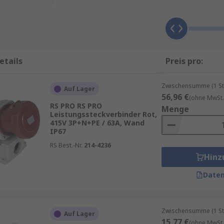
stungen und raue Einsatzbedingungen konzipiert. Sie gewäh
 schwierigen Umweltbedingungen. Gerade Hochstromsteckv
übertragen werden müssen. Für die Auswahl sind insbeso
etails
Preis pro:
rie Steckdose
Zwischensumme (1 St
Auf Lager
56,96 €
(ohne MwSt.
liche Sicherheit
RS PRO RS PRO
Menge
Leistungssteckverbinder Rot,
 vor unbeabsichtigtem Trennen
415V 3P+N+PE / 63A, Wand
IP67
rungen
RS Best.-Nr.
214-4236
Hinz
erschiedliche Umgebungen
Daten
fachen Identifikation
Zwischensumme (1 St
Auf Lager
15,77 €
(ohne MwSt.