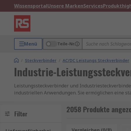
Wissensportal
Unsere Marken
Services
Produkthigh
Menü
Teile-Nr.
/
Steckverbinder
/
AC/DC Leistungs Steckverbinder
Industrie-Leistungssteckve
Leistungssteckverbinder und Industriesteckverbinde
industriellen Anwendungen. Sie ermöglichen eine s
oder Veranstaltungen. Besonders gefragt sind Leistu
Ströme aufnehmen können und gleichzeitig robust so
2058 Produkte angezei
Filter
Wichtige Eigenschaften von Leistungssteckve
Vergleichen (0/8)
Z