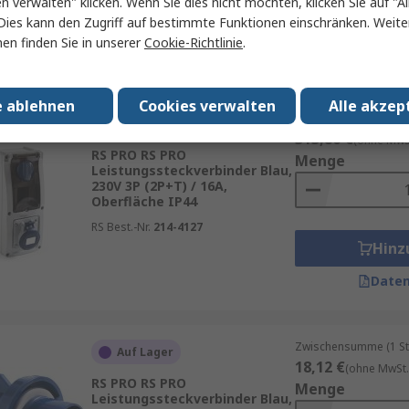
en verwalten" klicken. Wenn Sie dies nicht möchten, klicken Sie auf "Al
Hinz
Dies kann den Zugriff auf bestimmte Funktionen einschränken. Weite
en finden Sie in unserer
Cookie-Richtlinie
.
Daten
e ablehnen
Cookies verwalten
Alle akzep
Zwischensumme (1 St
Auf Lager
313,86 €
(ohne MwSt
RS PRO RS PRO
Menge
Leistungssteckverbinder Blau,
230V 3P (2P+T) / 16A,
Oberfläche IP44
RS Best.-Nr.
214-4127
Hinz
Daten
Zwischensumme (1 St
Auf Lager
18,12 €
(ohne MwSt.
RS PRO RS PRO
Menge
Leistungssteckverbinder Blau,