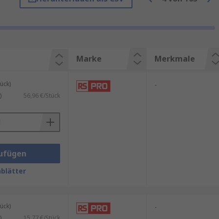
rleisten eine sichere Verbindung
erbinder sind für Anwendungen
ndere Nennstrom, Spannung,
Marke
Merkmale
ück)
-
)
56,96 €/Stück
ufügen
blätter
ück)
-
)
15,77 €/Stück