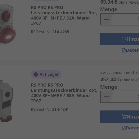
69,34 €
(ohne MwSt.
RS PRO RS PRO
Menge
Leistungssteckverbinder Rot,
400V 3P+N+PE / 32A, Wand
IP67
RS Best.-Nr.
214-4265
Hinz
Daten
Zwischensumme (1 St
Auf Lager
452,44 €
(ohne MwSt
RS PRO RS PRO
Menge
Leistungssteckverbinder Rot,
400V 3P+N+PE / 63A, Wand
IP67
RS Best.-Nr.
214-4241
Hinz
Daten