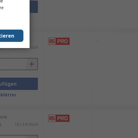
le
ufügen
re
blätter
tieren
ück)
-
.)
313,86 €/Stück
ufügen
blätter
ück)
-
)
18,12 €/Stück