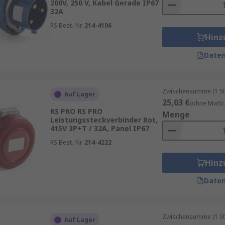
200V, 250 V, Kabel Gerade IP67
32A
RS Best.-Nr.
214-4106
Hinz
Daten
Zwischensumme (1 St
Auf Lager
25,03 €
(ohne MwSt.
RS PRO RS PRO
Menge
Leistungssteckverbinder Rot,
415V 3P+T / 32A, Panel IP67
RS Best.-Nr.
214-4222
Hinz
Daten
Zwischensumme (1 St
Auf Lager