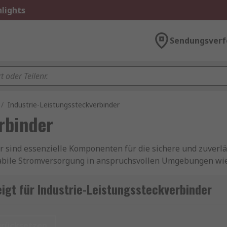
lights
Sendungsverf
/
Industrie-Leistungssteckverbinder
rbinder
r sind essenzielle Komponenten für die sichere und zuverl
tabile Stromversorgung in anspruchsvollen Umgebungen wie
ngssteckverbinder, Industriesteckverbinder sowie Hochstro
wie langlebig ausgelegt sind.
gt für Industrie-Leistungssteckverbinder
rbindern
urücksetzen