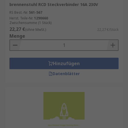
brennenstuhl RCD Steckverbinder 16A 230V
Dazu zählen:
RS Best.-Nr.
561-567
Herst. Teile-Nr.
Kabel‑Steckverbinder
1290660
für flexible
Zwischensumme (1 Stück)
Verdrahtung
22,27 €
(ohne MwSt.)
22,27 €/Stück
Print‑Steckverbinder
zur direkten
Menge
Leiterplattenmontage
Panel‑Mount‑Varianten
für Schaltschrank‑
und Gehäuseeinbau
Hinzufügen
Geschirmte und ungeschirmte Versionen
Datenblätter
Verschiedene Kontaktmaterialien
für
optimale Leitfähigkeit
Diese Vielfalt ermöglicht es, für nahezu jede
Anwendung den passenden RCD‑Steckverbinder
auszuwählen und technische Anforderungen
exakt zu erfüllen.