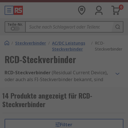
0
Teile-Nr.
/
Steckverbinder
/
AC/DC Leistungs
/
RCD-
Steckverbinder
Steckverbinder
RCD-Steckverbinder
RCD‑Steckverbinder
(Residual Current Device)
,
oder auch als FI-Steckverbinder bekannt, sind
hochwertige elektrische Steckverbindungen, die
überall dort eingesetzt werden, wo
14 Produkte angezeigt für RCD-
Zuverlässigkeit, Sicherheit und eine kompakte
Steckverbinder
Bauform entscheidend sind. Sie kommen
insbesondere in der Industrieelektronik,
Automatisierungstechnik, Medizintechnik, Mess‑
Filter
und Regeltechnik sowie in sicherheitsrelevanten