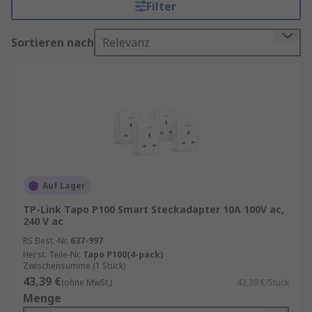
Filter
Steckdosenadaptern.
Vorteile von Smarten Steckdosenadaptern
Sortieren nach
Relevanz
Intelligente Steuerung, maximale Effizienz:
Smart Steckdosenadapter ermöglichen es Ihnen,
Ihre Geräte von überall aus zu steuern. Egal, ob
Sie Ihr Zuhause verlassen haben und vergessen
haben, den Kaffeemaschine auszuschalten, oder
ob Sie einfach nur bequem vom Sofa aus das
Licht dimmen möchten - mit einem smarten
Auf Lager
Steckadapter haben Sie die Kontrolle in der Hand.
TP-Link Tapo P100 Smart Steckadapter 10A 100V ac,
Dies bedeutet nicht nur Komfort, sondern auch
240 V ac
maximale Energieeffizienz, da Sie unnötigen
RS Best.-Nr.
637-997
Stromverbrauch vermeiden können.
Herst. Teile-Nr.
Tapo P100(4-pack)
Zwischensumme (1 Stück)
Zeitplanung für einen effizienten
43,39 €
(ohne MwSt.)
43,39 €/Stück
Tagesablauf:
Mit der Möglichkeit, Zeitpläne für
Menge
Ihre Geräte festzulegen, können Sie