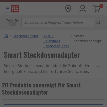
0
Teile-Nr.
/
Steckverbinder
/
AC/DC
/
Smart
Leistungs
Steckdosenadapter
Steckverbinder
Smart Steckdosenadapter
Smarte Steckdosenadapter sind die Zukunft der
Energieeffizienz, und hier erfahren Sie, warum:
Smarte Steckdosenadapter sind nicht nur die
clevere Wahl für mehr Bequemlichkeit in Ihrem
20 Produkte angezeigt für Smart
Zuhause, sondern auch für eine nachhaltigere
Steckdosenadapter
und kostengünstigere Nutzung von Energie.
Investieren Sie in die Zukunft und machen Sie
Ihr Zuhause intelligent – mit smarten