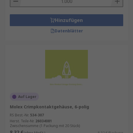
Hinzufügen
Datenblätter
Auf Lager
Molex Crimpkontaktgehäuse, 6-polig
RS Best.-Nr.
534-307
Herst. Teile-Nr.
26034081
Zwischensumme (1 Packung mit 20 Stück)
8,32 €
(ohne MwSt.)
8,32 €/Packung