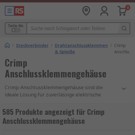
0
Teile-Nr.
/
Steckverbinder
/
Drahtanschlussklemmen
/
Crimp
& Spleiße
Anschlus
Crimp
Anschlussklemmengehäuse
Crimp-Anschlussklemmengehäuse sind die
ideale Lösung für zuverlässige elektrische
Verbindungen in industriellen und gewerblichen
Anwendungen. Sie bieten eine sichere und
585 Produkte angezeigt für Crimp
dauerhafte Verbindung zwischen Kabel und
Anschlussklemmengehäuse
Steckverbinder, ohne dass Löten erforderlich ist.
Durch die Crimp-Technik wird eine mechanisch