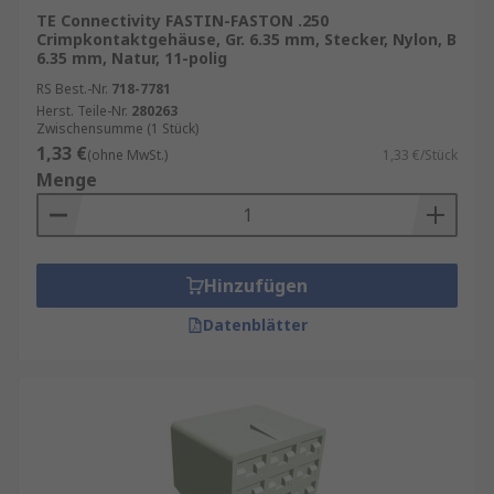
Kriterien entscheidend:
TE Connectivity FASTIN-FASTON .250
Crimpkontaktgehäuse, Gr. 6.35 mm, Stecker, Nylon, B
Polzahl:
Wie viele Kontakte sollen
6.35 mm, Natur, 11-polig
untergebracht werden?
RS Best.-Nr.
718-7781
Herst. Teile-Nr.
280263
Material:
Kunststoff für
Zwischensumme (1 Stück)
Standardanwendungen, Metall für erhöhte
1,33 €
(ohne MwSt.)
1,33 €/Stück
Anforderungen.
Menge
Kompatibilität:
Passend zu den
verwendeten Crimpkontakten und Kabeln.
Normen und Zertifikate:
Achten Sie auf
Hinzufügen
VDE-, UL- oder andere Sicherheitsstandards.
Datenblätter