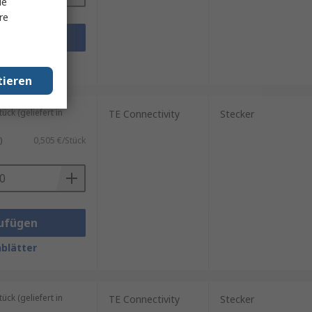
le
re
ufügen
blätter
tieren
ck (geliefert in
TE Connectivity
Stecker
)
0,505 €/Stück
ufügen
blätter
ck (geliefert in
TE Connectivity
Stecker