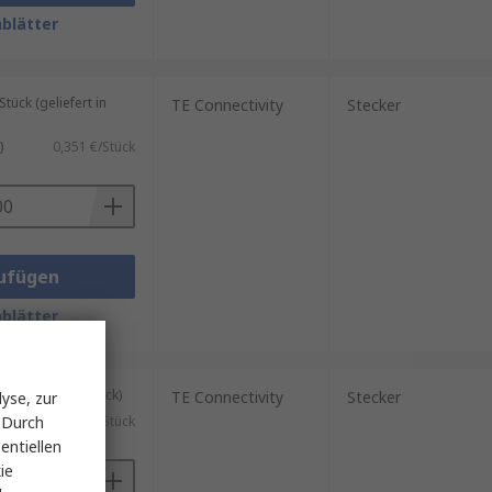
blätter
ück (geliefert in
TE Connectivity
Stecker
)
0,351 €/Stück
ufügen
blätter
kung mit 50 Stück)
TE Connectivity
Stecker
yse, zur
 Durch
)
0,505 €/Stück
entiellen
ie