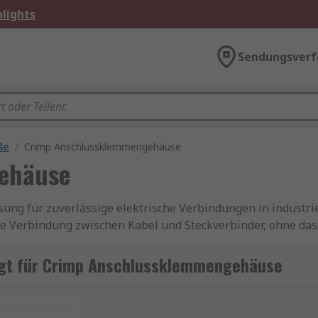
lights
Sendungsverf
ße
/
Crimp Anschlussklemmengehäuse
ehäuse
ng für zuverlässige elektrische Verbindungen in industri
 Verbindung zwischen Kabel und Steckverbinder, ohne dass 
trisch leitfähige Verbindung geschaffen, die höchsten Anf
gt für Crimp Anschlussklemmengehäuse
 das speziell für Crimpkontakte entwickelt wurde. Diese 
 eine geordnete und sichere Verbindung. Sie sind in versc
urücksetzen