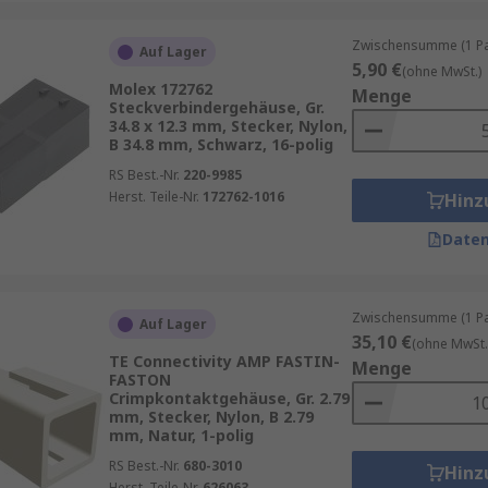
Zwischensumme (1 Pac
Auf Lager
5,90 €
(ohne MwSt.)
Molex 172762
Menge
Steckverbindergehäuse, Gr.
34.8 x 12.3 mm, Stecker, Nylon,
B 34.8 mm, Schwarz, 16-polig
RS Best.-Nr.
220-9985
Herst. Teile-Nr.
172762-1016
Hinz
Daten
Zwischensumme (1 Pac
Auf Lager
35,10 €
(ohne MwSt.
TE Connectivity AMP FASTIN-
Menge
FASTON
Crimpkontaktgehäuse, Gr. 2.79
mm, Stecker, Nylon, B 2.79
mm, Natur, 1-polig
RS Best.-Nr.
680-3010
Hinz
Herst. Teile-Nr.
626063