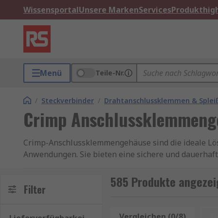
Wissensportal
Unsere Marken
Services
Produkthigh
Menü
Teile-Nr.
/
Steckverbinder
/
Drahtanschlussklemmen & Splei
Crimp Anschlussklemmeng
Crimp-Anschlussklemmengehäuse sind die ideale Lösu
Anwendungen. Sie bieten eine sichere und dauerhafte
Crimp-Technik wird eine mechanisch stabile und elek
Effizienz entspricht.
585 Produkte angezei
Filter
Ein Crimp-Anschlussklemmengehäuse ist ein Gehäuse,
Halterung für die einzelnen Kontakte und sorgen für
Vergleichen (0/8)
Z