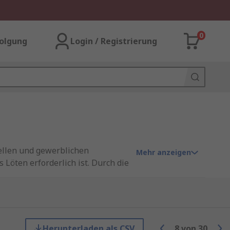
0
olgung
Login / Registrierung
ellen und gewerblichen
Mehr anzeigen
Löten erforderlich ist. Durch die
orderungen an Sicherheit und
Gehäuse dienen als Schutz und
hiedenen Größen, Polzahlen und
Herunterladen als CSV
8
von
30