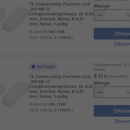
TE Connectivity Positive Lock
Menge
in Schaltschränken.
.250 Mk II
Crimpkontaktgehäuse, Gr. 6.35
er Kontaktdichte.
mm, Stecker, Nylon, B 6.35
mm, Natur, 1-polig
RS Best.-Nr.
683-1588
Hinz
Herst. Teile-Nr.
2-172076-1
nd folgende Kriterien entscheidend:
Daten
ht werden?
Zwischensumme 50 Stü
 Metall für erhöhte Anforderungen.
Auf Lager
Beutel)
rimpkontakten und Kabeln.
8,55 €
TE Connectivity Positive Lock
(ohne MwSt.)
.250 Mk II
Menge
UL- oder andere Sicherheitsstandards.
Crimpkontaktgehäuse, Gr. 6.35
mm, Stecker, Nylon, B 6.35
mm, Natur, 1-polig
RS Best.-Nr.
683-1588P
Herst. Teile-Nr.
2-172076-1
Hinz
Daten