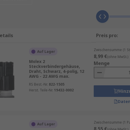
forderungen in der Elektrotechnik gerecht zu werden.
ken wie
TE Connectivity
,
JST
,
Phoenix Contact
, sowie
RS P
en
etails
Preis pro:
hindert das Lösen der Kontakte und garantiert eine stabil
Zwischensumme (1 St
Auf Lager
8,99 €
(ohne MwSt.)
kzeug lassen sich die Kontakte schnell und präzise verar
Molex 2
Menge
Steckverbindergehäuse,
hrungen für unterschiedliche Kabelquerschnitte und Anwen
Draht, Schwarz, 4-polig, 12
AWG - 22 AWG max.
en und Umwelteinflüssen wie Staub oder Feuchtigkeit.
RS Best.-Nr.
822-1505
Herst. Teile-Nr.
19432-0002
Hinz
Daten
hen Branchen eingesetzt, darunter:
ergeräte.
Zwischensumme (1 Pac
Auf Lager
tungen.
8,55 €
(ohne MwSt.)