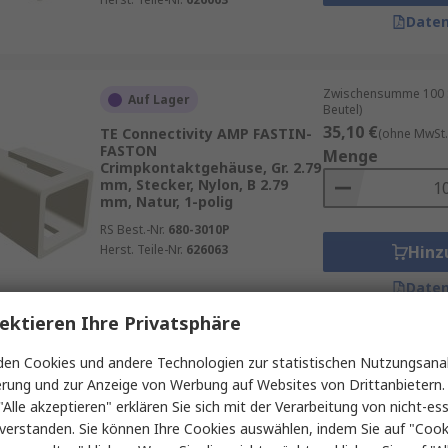
Daten
Zwischensumme 100 St
Auf Lager
Beutel)
35,10 €
TE Connectivity AMP FASTIN-
(ohne MwSt.
FASTON
Menge
Crimpkontaktgehäuse, Gr. 2.79
mm, Stecker, Nylon, B 2.79
mm, Natur, 1-polig
RS Best.-Nr.
680-3010P
Herst. Teile-Nr.
626063
Hinz
Daten
ektieren Ihre Privatsphäre
Zwischensumme (1 Pac
en Cookies und andere Technologien zur statistischen Nutzungsanal
Auf Lager
25,25 €
erung und zur Anzeige von Werbung auf Websites von Drittanbietern.
(ohne MwSt.
TE Connectivity Positive Lock
Menge
"Alle akzeptieren" erklären Sie sich mit der Verarbeitung von nicht-ess
.187 Mk II
verstanden. Sie können Ihre Cookies auswählen, indem Sie auf "Cook
Crimpkontaktgehäuse, Gr. 4.74