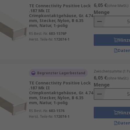
6,05 €
TE Connectivity Positive Lock
(ohne MwSt.)
.187 Mk II
Menge
Crimpkontaktgehäuse, Gr. 4.74
mm, Stecker, Nylon, B 6.35
mm, Natur, 1-polig
RS Best.-Nr.
683-1576P
Herst. Teile-Nr.
172074-1
Hinz
Daten
Zwischensumme (1 Pac
Begrenzter Lagerbestand
6,05 €
(ohne MwSt.)
TE Connectivity Positive Lock
Menge
.187 Mk II
Crimpkontaktgehäuse, Gr. 4.74
mm, Stecker, Nylon, B 6.35
mm, Natur, 1-polig
RS Best.-Nr.
683-1576
Hinz
Herst. Teile-Nr.
172074-1
Daten