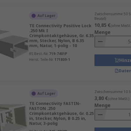
Zwischensumme 50 Stü
Auf Lager
Beutel)
10,85 €
TE Connectivity Positive Lock
(ohne MwSt.
.250 Mk I
Menge
Crimpkontaktgehäuse, Gr. 6.35
mm, Stecker, Nylon, B 6.35
mm, Natur, 1-polig - 10
RS Best.-Nr.
719-7401P
Herst. Teile-Nr.
171809-1
Hinz
Daten
Zwischensumme 10 Stüc
Auf Lager
3,80 €
(ohne MwSt.)
TE Connectivity FASTIN-
Menge
FASTON .250
Crimpkontaktgehäuse, Gr. 0.25
in, Stecker, Nylon, B 0.25 in,
Natur, 3-polig