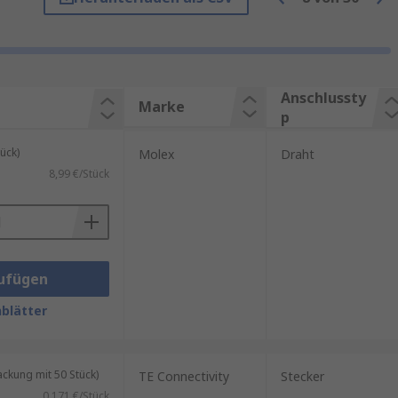
RO
, unserer hauseigenen
Anschlussty
Marke
p
e elektrische Verbindung.
ück)
Molex
Draht
8,99 €/Stück
beiten.
dungen.
ufügen
blätter
kung mit 50 Stück)
TE Connectivity
Stecker
0,171 €/Stück